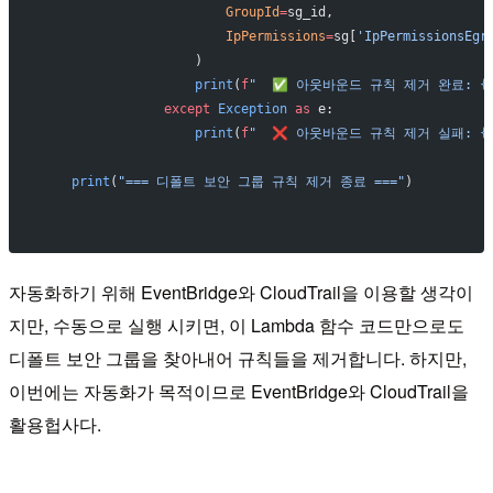
                        GroupId
=
sg_id,
                        IpPermissions
=
sg[
'IpPermissionsEgr
                    )
                    print
(
f
"  ✅ 아웃바운드 규칙 제거 완료: 
{
                except
 Exception
 as
 e:
                    print
(
f
"  ❌ 아웃바운드 규칙 제거 실패: 
{
    print
(
"=== 디폴트 보안 그룹 규칙 제거 종료 ==="
)
자동화하기 위해 EventBridge와 CloudTrail을 이용할 생각이
지만, 수동으로 실행 시키면, 이 Lambda 함수 코드만으로도
디폴트 보안 그룹을 찾아내어 규칙들을 제거합니다. 하지만,
이번에는 자동화가 목적이므로 EventBridge와 CloudTrail을
활용헙사다.