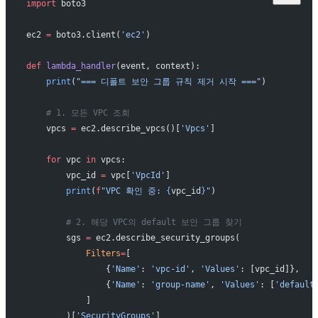
import
 boto3
ec2 
=
 boto3.client(
'ec2'
)
def
 lambda_handler
(event, context):
    print
(
"=== 디폴트 보안 그룹 규칙 제거 시작 ==="
)
    # 1. 모든 VPC 조회
    vpcs 
=
 ec2.describe_vpcs()[
'Vpcs'
]
    for
 vpc 
in
 vpcs:
        vpc_id 
=
 vpc[
'VpcId'
]
        print
(
f
"VPC 확인 중: 
{
vpc_id
}
"
)
        # 2. 해당 VPC의 default 보안 그룹 찾기
        sgs 
=
 ec2.describe_security_groups(
            Filters
=
[
                {
'Name'
: 
'vpc-id'
, 
'Values'
: [vpc_id]},
                {
'Name'
: 
'group-name'
, 
'Values'
: [
'default
            ]
        )[
'SecurityGroups'
]