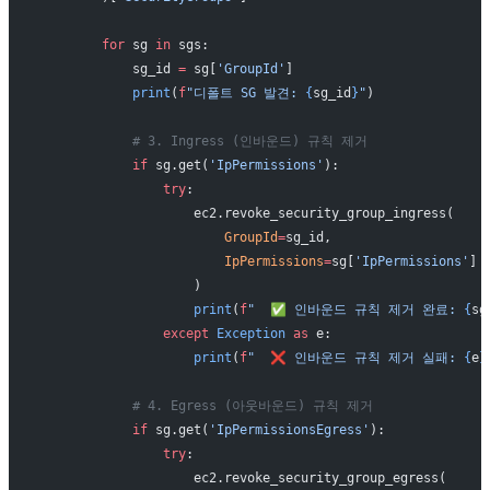
        for
 sg 
in
 sgs:
            sg_id 
=
 sg[
'GroupId'
]
            print
(
f
"디폴트 SG 발견: 
{
sg_id
}
"
)
            # 3. Ingress (인바운드) 규칙 제거
            if
 sg.get(
'IpPermissions'
):
                try
:
                    ec2.revoke_security_group_ingress(
                        GroupId
=
sg_id,
                        IpPermissions
=
sg[
'IpPermissions'
]
                    )
                    print
(
f
"  ✅ 인바운드 규칙 제거 완료: 
{
sg
                except
 Exception
 as
 e:
                    print
(
f
"  ❌ 인바운드 규칙 제거 실패: 
{
e
}
            # 4. Egress (아웃바운드) 규칙 제거
            if
 sg.get(
'IpPermissionsEgress'
):
                try
:
                    ec2.revoke_security_group_egress(