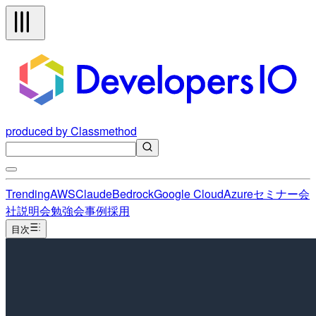
produced by Classmethod
Trending
AWS
Claude
Bedrock
Google Cloud
Azure
セミナー
会
社説明会
勉強会
事例
採用
目次