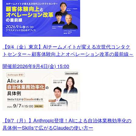
【9/4（金）東京】AIチームメイトが変える次世代コンタク
トセンター～顧客体験向上とオペレーション改革の最前線～
開催前
2026年9月4日(金) 15:00
【9/7（月）】Anthropic登壇！AIによる自治体業務効率化の
具体例ーSkillsで広がるClaudeの使い方ー