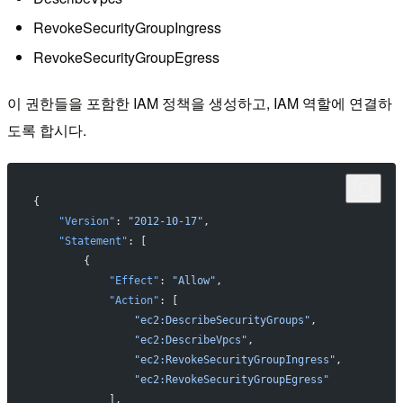
RevokeSecurityGroupIngress
RevokeSecurityGroupEgress
이 권한들을 포함한 IAM 정책을 생성하고, IAM 역할에 연결하
도록 합시다.
{
    "Version"
: 
"2012-10-17"
,
    "Statement"
: [
        {
            "Effect"
: 
"Allow"
,
            "Action"
: [
                "ec2:DescribeSecurityGroups"
,
                "ec2:DescribeVpcs"
,
                "ec2:RevokeSecurityGroupIngress"
,
                "ec2:RevokeSecurityGroupEgress"
            ],