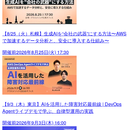
【8/25（火）札幌】生成AIを“会社の武器”にする方法〜AWS
で加速するデータ分析と、安全に導入する仕組み〜
開催前
2026年8月25日(火) 17:30
【9/3（木）東京】AIを活用した障害対応最前線 | DevOps
Agentライブデモで学ぶ、自律型運用の実践
開催前
2026年9月3日(木) 16:00