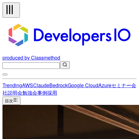
produced by Classmethod
Trending
AWS
Claude
Bedrock
Google Cloud
Azure
セミナー
会
社説明会
勉強会
事例
採用
目次