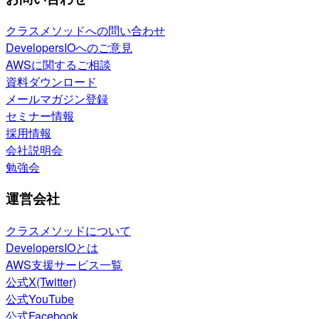
クラスメソッドへの問い合わせ
DevelopersIOへのご意見
AWSに関するご相談
資料ダウンロード
メールマガジン登録
セミナー情報
採用情報
会社説明会
勉強会
運営会社
クラスメソッドについて
DevelopersIOとは
AWS支援サービス一覧
公式X(Twitter)
公式YouTube
公式Facebook