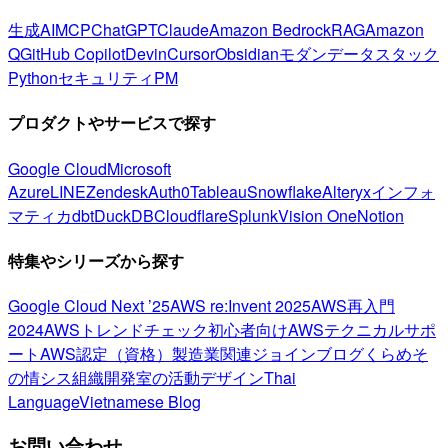
生成AI
MCP
ChatGPT
Claude
Amazon Bedrock
RAG
Amazon
Q
GitHub Copilot
Devin
Cursor
Obsidian
モダンデータスタック
Python
セキュリティ
PM
プロダクトやサービスで探す
Google Cloud
Microsoft
Azure
LINE
Zendesk
Auth0
Tableau
Snowflake
Alteryx
インフォ
マティカ
dbt
DuckDB
Cloudflare
Splunk
Vision One
Notion
特集やシリーズから探す
Google Cloud Next ’25
AWS re:Invent 2025
AWS再入門
2024
AWSトレンドチェック
初心者向け
AWSテクニカルサポ
ート
AWS認定（資格）
製造業関連
ジョインブログ
くらめそ
の情シス
組織開発室の活動
デザイン
Thai
Language
Vietnamese Blog
お問い合わせ