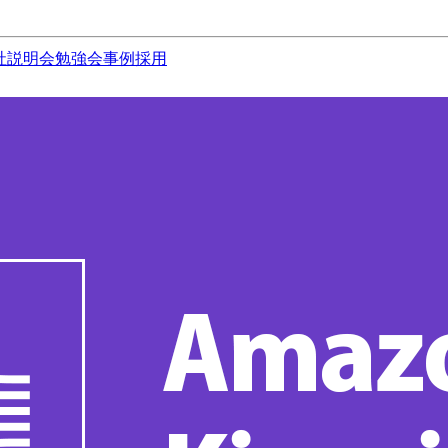
社説明会
勉強会
事例
採用