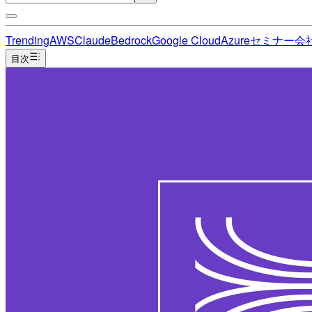
Trending
AWS
Claude
Bedrock
Google Cloud
Azure
セミナー
会
目次