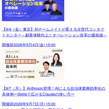
【9/4（金）東京】AIチームメイトが変える次世代コンタク
トセンター～顧客体験向上とオペレーション改革の最前線～
開催前
2026年9月4日(金) 15:00
【9/7（月）】Anthropic登壇！AIによる自治体業務効率化の
具体例ーSkillsで広がるClaudeの使い方ー
開催前
2026年9月7日(月) 15:00