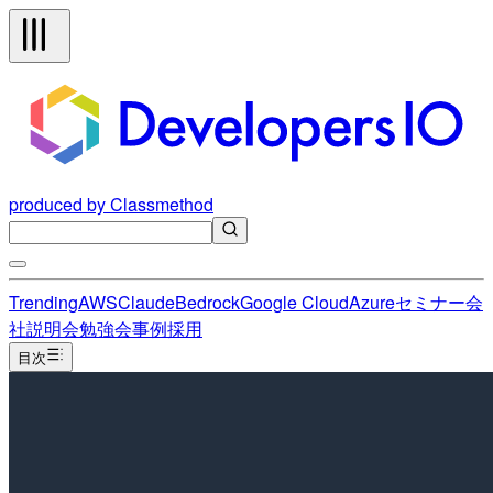
produced by Classmethod
Trending
AWS
Claude
Bedrock
Google Cloud
Azure
セミナー
会
社説明会
勉強会
事例
採用
目次