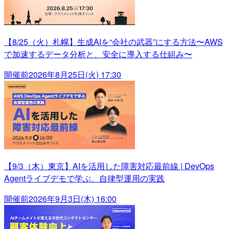
【8/25（火）札幌】生成AIを“会社の武器”にする方法〜AWS
で加速するデータ分析と、安全に導入する仕組み〜
開催前
2026年8月25日(火) 17:30
【9/3（木）東京】AIを活用した障害対応最前線 | DevOps
Agentライブデモで学ぶ、自律型運用の実践
開催前
2026年9月3日(木) 16:00