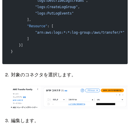
            "logs:DescribeLogStreams"
,
            "logs:CreateLogGroup"
,
            "logs:PutLogEvents"
        ],
        "Resource"
: [
            "arn:aws:logs:*:*:log-group:/aws/transfer/*"
        ]
    }]
}
対象のコネクタを選択します。
編集します。