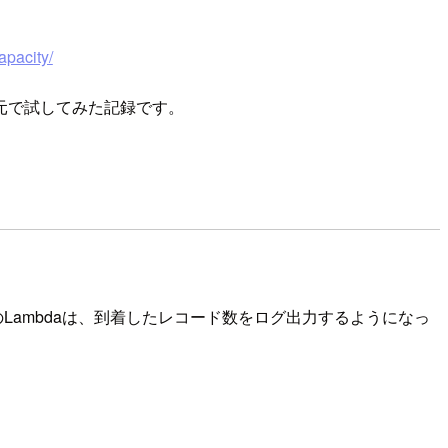
apacity/
元で試してみた記録です。
す。 後段のLambdaは、到着したレコード数をログ出力するようになっ