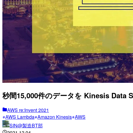
秒間15,000件のデータを Kinesis Da
AWS re:Invent 2021
AWS Lambda
Amazon Kinesis
AWS
SIN@製造BT部
2021.12.04