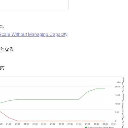
た。
Scale Without Managing Capacity
sとなる
対応