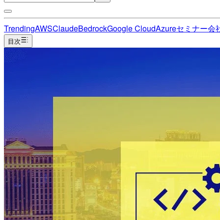
Trending
AWS
Claude
Bedrock
Google Cloud
Azure
セミナー
会
目次