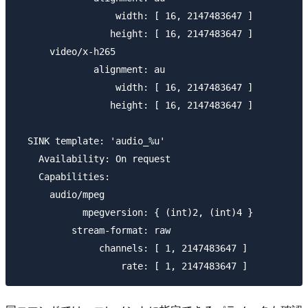
                  width: [ 16, 2147483647 ]

                 height: [ 16, 2147483647 ]

      video/x-h265

              alignment: au

                  width: [ 16, 2147483647 ]

                 height: [ 16, 2147483647 ]

  SINK template: 'audio_%u'

    Availability: On request

    Capabilities:

      audio/mpeg

            mpegversion: { (int)2, (int)4 }

          stream-format: raw

               channels: [ 1, 2147483647 ]
