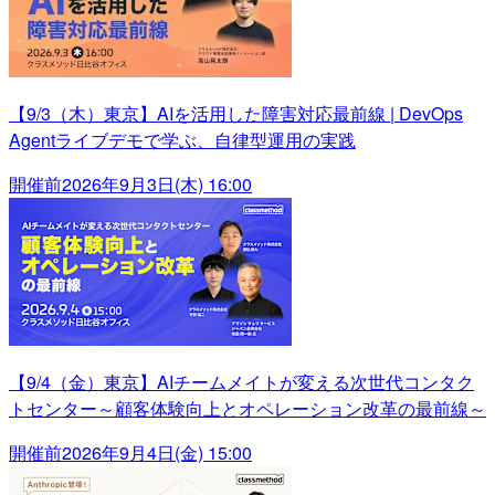
【9/3（木）東京】AIを活用した障害対応最前線 | DevOps
Agentライブデモで学ぶ、自律型運用の実践
開催前
2026年9月3日(木) 16:00
【9/4（金）東京】AIチームメイトが変える次世代コンタク
トセンター～顧客体験向上とオペレーション改革の最前線～
開催前
2026年9月4日(金) 15:00