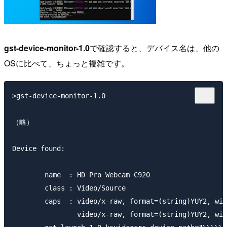
gst-device-monitor-1.0
で確認すると、デバイス名は、他の
OSに比べて、ちょっと複雑です。
>gst-device-monitor-1.0

（略）

Device found:

        name  : HD Pro Webcam C920

        class : Video/Source

        caps  : video/x-raw, format=(string)YUY2, wid
                video/x-raw, format=(string)YUY2, wid