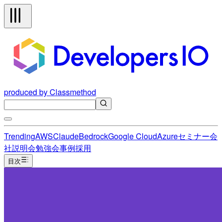
produced by Classmethod
Trending
AWS
Claude
Bedrock
Google Cloud
Azure
セミナー
会
社説明会
勉強会
事例
採用
目次