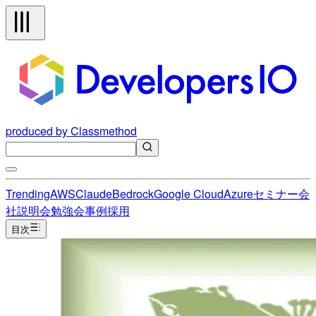
produced by Classmethod
Trending
AWS
Claude
Bedrock
Google Cloud
Azure
セミナー
会
社説明会
勉強会
事例
採用
目次