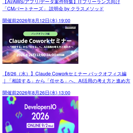
【AI/AWS/アプリ/データ案件特集】ITフリーランス向け
「CMパートナーズ」 説明会 by クラスメソッド
開催前
2026年8月12日(水) 19:00
【8/26（水）】Claude Coworkセミナー バックオフィス編
｜「相談する」から「任せる」へ、AI活用の考え方と進め方
開催前
2026年8月26日(水) 13:00