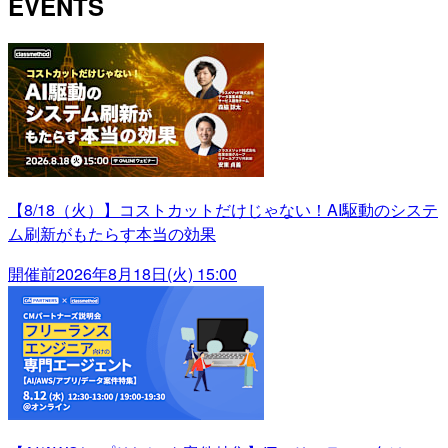
EVENTS
【8/18（火）】コストカットだけじゃない！AI駆動のシステ
ム刷新がもたらす本当の効果
開催前
2026年8月18日(火) 15:00