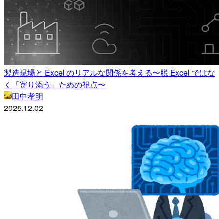
製造現場と Excel のリアルな関係を考える〜脱 Excel ではな
く「寄り添う」ための視点〜
田中孝明
2025.12.02