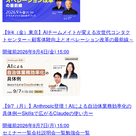
【9/4（金）東京】AIチームメイトが変える次世代コンタク
トセンター～顧客体験向上とオペレーション改革の最前線～
開催前
2026年9月4日(金) 15:00
【9/7（月）】Anthropic登壇！AIによる自治体業務効率化の
具体例ーSkillsで広がるClaudeの使い方ー
開催前
2026年9月7日(月) 15:00
セミナー一覧
会社説明会一覧
勉強会一覧