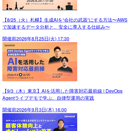
【8/25（火）札幌】生成AIを“会社の武器”にする方法〜AWS
で加速するデータ分析と、安全に導入する仕組み〜
開催前
2026年8月25日(火) 17:30
【9/3（木）東京】AIを活用した障害対応最前線 | DevOps
Agentライブデモで学ぶ、自律型運用の実践
開催前
2026年9月3日(木) 16:00