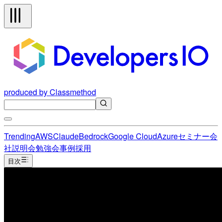
produced by Classmethod
Trending
AWS
Claude
Bedrock
Google Cloud
Azure
セミナー
会
社説明会
勉強会
事例
採用
目次