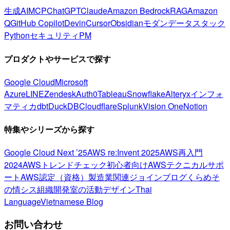
生成AI
MCP
ChatGPT
Claude
Amazon Bedrock
RAG
Amazon
Q
GitHub Copilot
Devin
Cursor
Obsidian
モダンデータスタック
Python
セキュリティ
PM
プロダクトやサービスで探す
Google Cloud
Microsoft
Azure
LINE
Zendesk
Auth0
Tableau
Snowflake
Alteryx
インフォ
マティカ
dbt
DuckDB
Cloudflare
Splunk
Vision One
Notion
特集やシリーズから探す
Google Cloud Next ’25
AWS re:Invent 2025
AWS再入門
2024
AWSトレンドチェック
初心者向け
AWSテクニカルサポ
ート
AWS認定（資格）
製造業関連
ジョインブログ
くらめそ
の情シス
組織開発室の活動
デザイン
Thai
Language
Vietnamese Blog
お問い合わせ