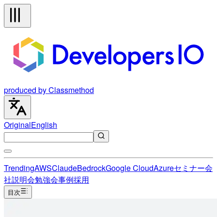
produced by Classmethod
Original
English
Trending
AWS
Claude
Bedrock
Google Cloud
Azure
セミナー
会
社説明会
勉強会
事例
採用
目次