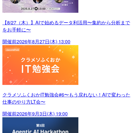
【8/27（木）】AIで始めるデータ利活用〜集約から分析まで
をお手軽に〜
開催前
2026年8月27日(木) 13:00
クラメソふくおかIT勉強会#6〜もう戻れない！AIで変わった
仕事のやり方LT会〜
開催前
2026年9月3日(木) 19:00