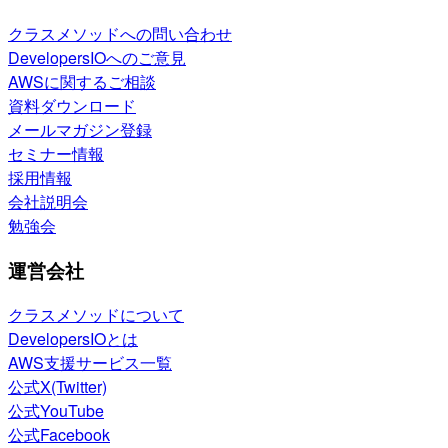
クラスメソッドへの問い合わせ
DevelopersIOへのご意見
AWSに関するご相談
資料ダウンロード
メールマガジン登録
セミナー情報
採用情報
会社説明会
勉強会
運営会社
クラスメソッドについて
DevelopersIOとは
AWS支援サービス一覧
公式X(Twitter)
公式YouTube
公式Facebook