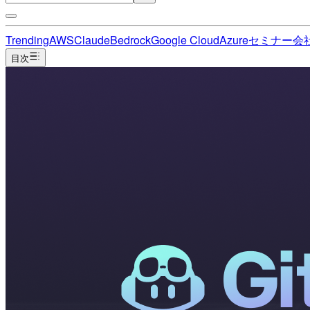
Trending
AWS
Claude
Bedrock
Google Cloud
Azure
セミナー
会
目次