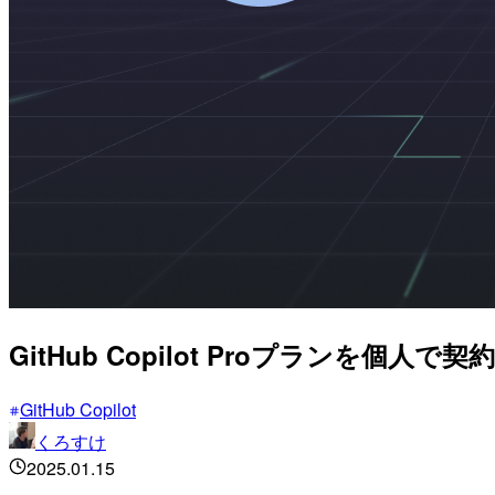
GitHub Copilot Proプラン
GitHub Copilot
くろすけ
2025.01.15