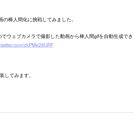
動画の棒人間化に挑戦してみました。
でウェブカメラで撮影した動画から棒人間gifを自動生成でき
c.twitter.com/ckPMe28URF
で実装してみます。