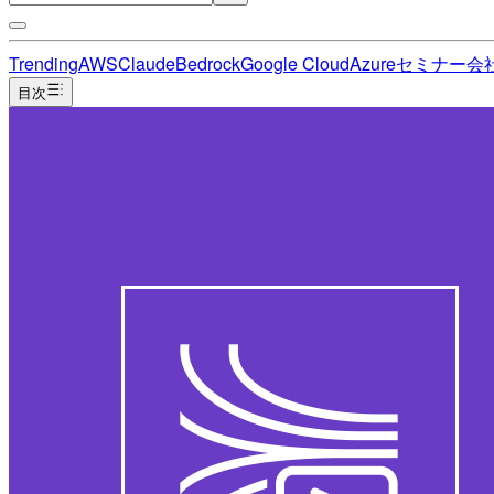
Trending
AWS
Claude
Bedrock
Google Cloud
Azure
セミナー
会
目次