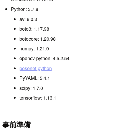
Python: 3.7.8
av: 8.0.3
boto3: 1.17.98
botocore: 1.20.98
numpy: 1.21.0
opencv-python: 4.5.2.54
posenet-python
PyYAML: 5.4.1
scipy: 1.7.0
tensorflow: 1.13.1
事前準備