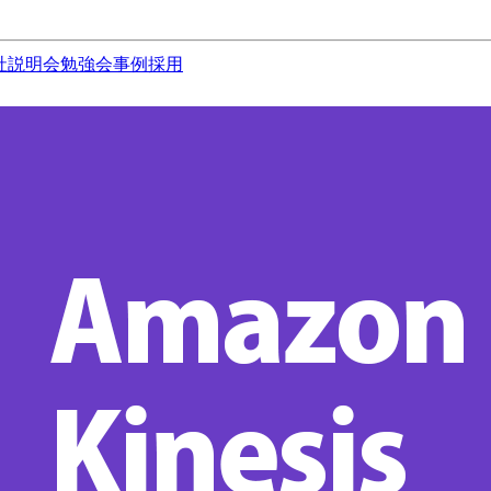
社説明会
勉強会
事例
採用