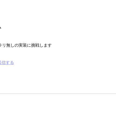
い
ーライブラリ無しの実装に挑戦します
ルを送信する