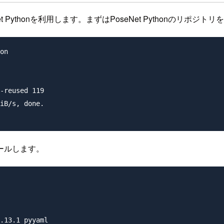
t Pythonを利用します。まずはPoseNet Pythonのリポジ
on

-reused 119

iB/s, done.

ールします。
.13.1 pyyaml
