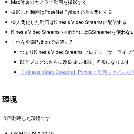
Mac付属のカメラで動画を撮影する
撮影した動画はPoseNet Pythonで棒人間化する
棒人間化した動画はKinesis Video Streamsに配信する
Kinesis Video Streamsへの配信にはGStreamerを
使わな
これを全部Pythonで実装する
つまりKinesis Video Streams プロデューサ
以下ブログのさらに改良版に挑戦する形になります
【Kinesis Video Streams】Pythonで動画ファイ
環境
今回利用した環境です
OS Mac OS X 10.15