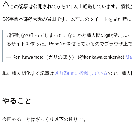
この記事は公開されてから1年以上経過しています。情報
CX事業本部@大阪の岩田です。以前このツイートを見た時に気
超便利なの作ってしまった。なにかと棒人間のgifが欲し
るサイトを作った。PoseNetを使っているのでブラウザ
— Ken Kawamoto（ガリのほう） (@kenkawakenkenke)
Ma
単に棒人間化する記事は
以前Zennに投稿している
ので、棒人間
やること
今回やることはざっくり以下の通りです