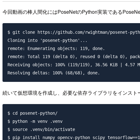
今回動画の棒人間化にはPoseNetのPython実装であるPoseNe
$ git clone https://github.com/rwightman/posenet-pyth
Cloning into 'posenet-python'...

remote: Enumerating objects: 119, done.

remote: Total 119 (delta 0), reused 0 (delta 0), pack
Receiving objects: 100% (119/119), 36.56 KiB | 4.57 M
続いて仮想環境を作成し、必要な依存ライブラリをインスト
$ cd posenet-python/

$ python -m venv .venv

$ source .venv/bin/activate

$ pip install numpy opencv-python scipy tensorflow==1