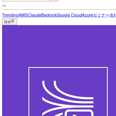
Trending
AWS
Claude
Bedrock
Google Cloud
Azure
セミナー
会
目次