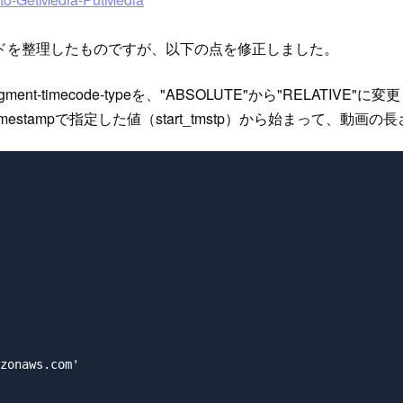
ドを整理したものですが、以下の点を修正しました。
amzn-fragment-timecode-typeを、"ABSOLUTE"から"R
rt-timestampで指定した値（start_tmstp）から始まって、