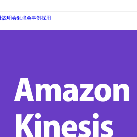
社説明会
勉強会
事例
採用