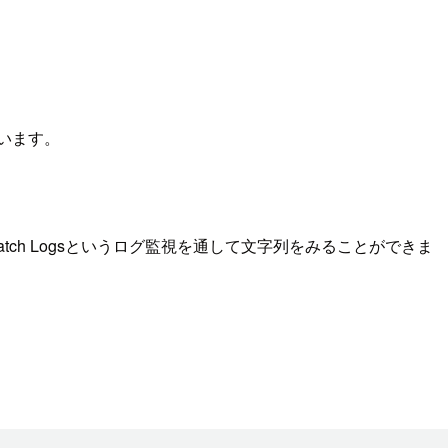
います。
atch Logsというログ監視を通して文字列をみることができま