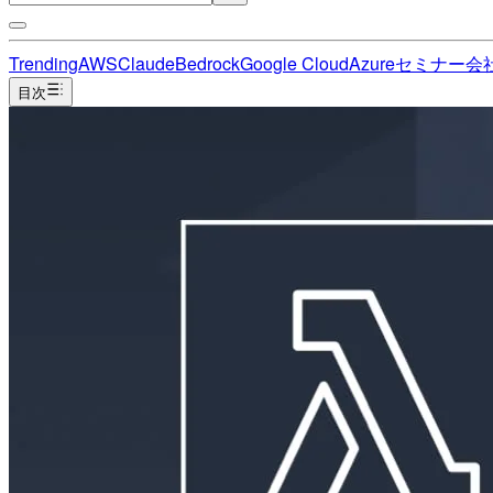
Trending
AWS
Claude
Bedrock
Google Cloud
Azure
セミナー
会
目次