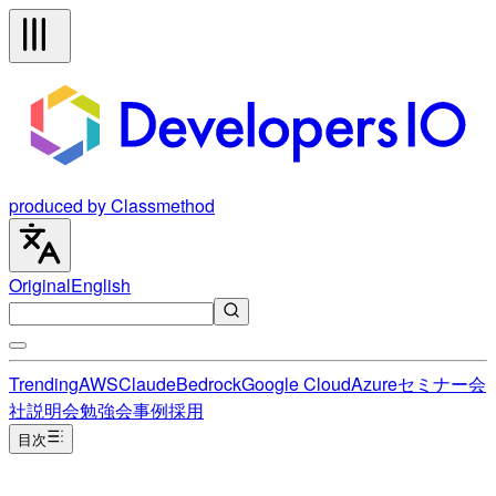
produced by Classmethod
Original
English
Trending
AWS
Claude
Bedrock
Google Cloud
Azure
セミナー
会
社説明会
勉強会
事例
採用
目次