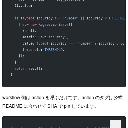
  )?.value;
  if
 (
typeof
 accuracy 
!==
 "number"
 ||
 accuracy 
<
 THRESHOLD
    throw
 new
 RegressionError
({
      result,
      metric: 
"avg_accuracy"
,
      value: 
typeof
 accuracy 
===
 "number"
 ?
 accuracy 
:
 0
,
      threshold: 
THRESHOLD
,
    });
  }
  return
 result;
}
workflow 側は action を呼ぶだけです。action のタグは公式
README に合わせて SHA で pin しています。