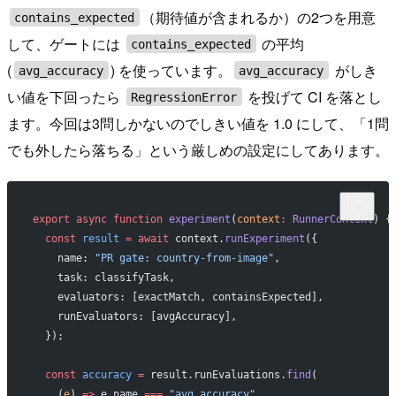
（期待値が含まれるか）の2つを用意
contains_expected
して、ゲートには
の平均
contains_expected
(
) を使っています。
がしき
avg_accuracy
avg_accuracy
い値を下回ったら
を投げて CI を落とし
RegressionError
ます。今回は3問しかないのでしきい値を 1.0 にして、「1問
でも外したら落ちる」という厳しめの設定にしてあります。
export
 async
 function
 experiment
(
context
:
 RunnerContext
) {
  const
 result
 =
 await
 context.
runExperiment
({
    name: 
"PR gate: country-from-image"
,
    task: classifyTask,
    evaluators: [exactMatch, containsExpected],
    runEvaluators: [avgAccuracy],
  });
  const
 accuracy
 =
 result.runEvaluations.
find
(
    (
e
) 
=>
 e.name 
===
 "avg_accuracy"
,