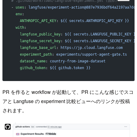
# .github/workflows/langfuse-experiment.yml (抜粋)
- 
uses
: 
langfuse/experiment-action@887e7936bdf64a2197aa7dc
  env
:
    ANTHROPIC_API_KEY
: 
${{ secrets.ANTHROPIC_API_KEY }}
  with
:
    langfuse_public_key
: 
${{ secrets.LANGFUSE_PUBLIC_KEY }
    langfuse_secret_key
: 
${{ secrets.LANGFUSE_SECRET_KEY }
    langfuse_base_url
: 
https://jp.cloud.langfuse.com
    experiment_path
: 
experiments/support-agent-gate.ts
    dataset_name
: 
country-from-image-dataset
    github_token
: 
${{ github.token }}
PR を作ると workflow が起動して、PR にこんな感じでスコ
アと Langfuse の experiment 比較ビューへのリンクが投稿
されます。