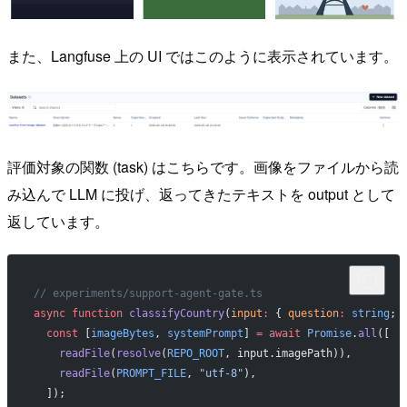
また、Langfuse 上の UI ではこのように表示されています。
評価対象の関数 (task) はこちらです。画像をファイルから読
み込んで LLM に投げ、返ってきたテキストを output として
返しています。
// experiments/support-agent-gate.ts
async
 function
 classifyCountry
(
input
:
 { 
question
:
 string
; 
  const
 [
imageBytes
, 
systemPrompt
] 
=
 await
 Promise
.
all
([
    readFile
(
resolve
(
REPO_ROOT
, input.imagePath)),
    readFile
(
PROMPT_FILE
, 
"utf-8"
),
  ]);