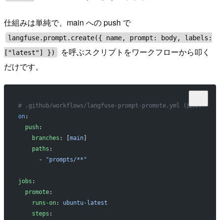
仕組みは単純で、main への push で
langfuse.prompt.create({ name, prompt: body, labels:
を呼ぶスクリプトをワークフローから叩く
["latest"] })
だけです。
# .github/workflows/langfuse-prompt-promote.yml (抜粋)
on
:
  push
:
    branches
: [
main
]
    paths
:
      - 
"prompts/**"
jobs
:
  promote
:
    runs-on
: 
ubuntu-latest
    steps
: