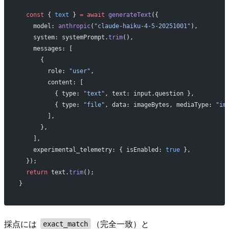
  const
 { 
text
 } 
=
 await
 generateText
({
    model: 
anthropic
(
"claude-haiku-4-5-20251001"
),
    system: systemPrompt.
trim
(),
    messages: [
      {
        role: 
"user"
,
        content: [
          { type: 
"text"
, text: input.question },
          { type: 
"file"
, data: imageBytes, mediaType: 
"im
        ],
      },
    ],
    experimental_telemetry: { isEnabled: 
true
 },
  });
  return
 text.
trim
();
}
採点には
（完全一致）と
exact_match