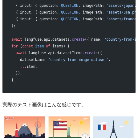
  { input: { question: 
QUESTION
, imagePath: 
"assets/japan.
  { input: { question: 
QUESTION
, imagePath: 
"assets/usa.pn
  { input: { question: 
QUESTION
, imagePath: 
"assets/france
];
await
 langfuse.api.datasets.
create
({ name: 
"country-from-i
for
 (
const
 item
 of
 items) {
  await
 langfuse.api.datasetItems.
create
({
    datasetName: 
"country-from-image-dataset"
,
    ...
item,
  });
}
実際のテスト画像はこんな感じです。