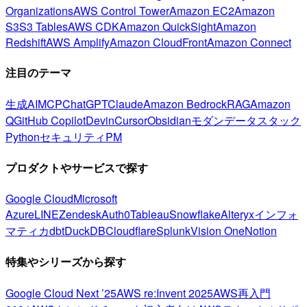
Organizations
AWS Control Tower
Amazon EC2
Amazon
S3
S3 Tables
AWS CDK
Amazon QuickSight
Amazon
Redshift
AWS Amplify
Amazon CloudFront
Amazon Connect
注目のテーマ
生成AI
MCP
ChatGPT
Claude
Amazon Bedrock
RAG
Amazon
Q
GitHub Copilot
Devin
Cursor
Obsidian
モダンデータスタック
Python
セキュリティ
PM
プロダクトやサービスで探す
Google Cloud
Microsoft
Azure
LINE
Zendesk
Auth0
Tableau
Snowflake
Alteryx
インフォ
マティカ
dbt
DuckDB
Cloudflare
Splunk
Vision One
Notion
特集やシリーズから探す
Google Cloud Next ’25
AWS re:Invent 2025
AWS再入門