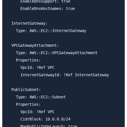
      EnableDnsSupport: true

      EnableDnsHostnames: true

  InternetGateway:

    Type: AWS::EC2::InternetGateway

  VPCGatewayAttachment:

    Type: AWS::EC2::VPCGatewayAttachment

    Properties:

      VpcId: !Ref VPC

      InternetGatewayId: !Ref InternetGateway

  PublicSubnet:

    Type: AWS::EC2::Subnet

    Properties:

      VpcId: !Ref VPC

      CidrBlock: 10.0.0.0/24

      MapPublicIpOnLaunch: true
