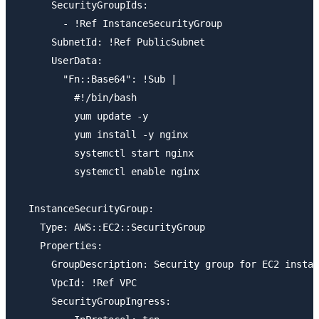
      SecurityGroupIds:

        - !Ref InstanceSecurityGroup

      SubnetId: !Ref PublicSubnet

      UserData:

        "Fn::Base64": !Sub |

          #!/bin/bash

          yum update -y

          yum install -y nginx

          systemctl start nginx

          systemctl enable nginx

  InstanceSecurityGroup:

    Type: AWS::EC2::SecurityGroup

    Properties:

      GroupDescription: Security group for EC2 instan
      VpcId: !Ref VPC

      SecurityGroupIngress:
