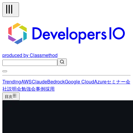
produced by Classmethod
Trending
AWS
Claude
Bedrock
Google Cloud
Azure
セミナー
会
社説明会
勉強会
事例
採用
目次