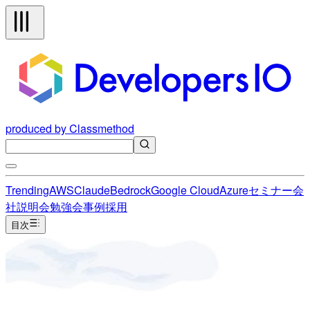
produced by Classmethod
Trending
AWS
Claude
Bedrock
Google Cloud
Azure
セミナー
会
社説明会
勉強会
事例
採用
目次