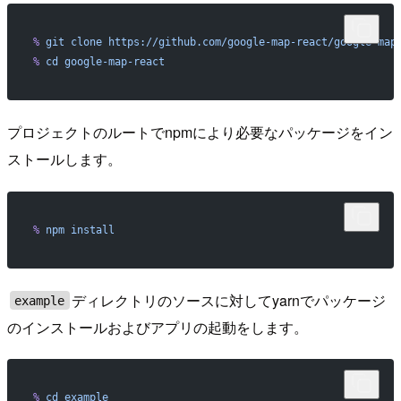
%
 git
 clone
 https://github.com/google-map-react/google-map
%
 cd
 google-map-react
プロジェクトのルートでnpmにより必要なパッケージをイン
ストールします。
%
 npm
 install
ディレクトリのソースに対してyarnでパッケージ
example
のインストールおよびアプリの起動をします。
%
 cd
 example