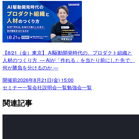
【8/21（金）東京】 AI駆動開発時代の、プロダクト組織と
人材のつくり方 ― AIが「作れる」を当たり前にした先で、
何が勝負を分けるのか ―
開催前
2026年8月21日(金) 15:00
セミナー一覧
会社説明会一覧
勉強会一覧
関連記事