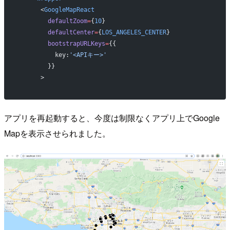
      <
GoogleMapReact
        defaultZoom
=
{
10
}
        defaultCenter
=
{
LOS_ANGELES_CENTER
}
        bootstrapURLKeys
=
{{
          key:
'<APIキー>'
        }}
      >
アプリを再起動すると、今度は制限なくアプリ上でGoogle
Mapを表示させられました。