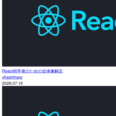
React初学者のための全体像解説
Kashihara
k
2026.07.16