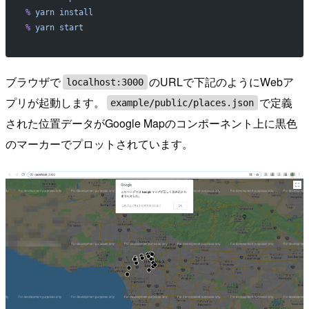
%
 yarn
 install
%
 yarn
 start
ブラウザで
のURLで下記のようにWebア
localhost:3000
プリが起動します。
で定義
example/public/places.json
された位置データがGoogle Mapのコンポーネント上に黒色
のマーカーでプロットされています。