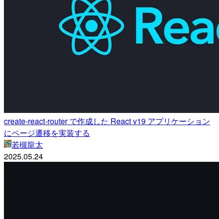
create-react-router で作成した React v19 アプリケーション
にページ遷移を実装する
若槻龍太
2025.05.24