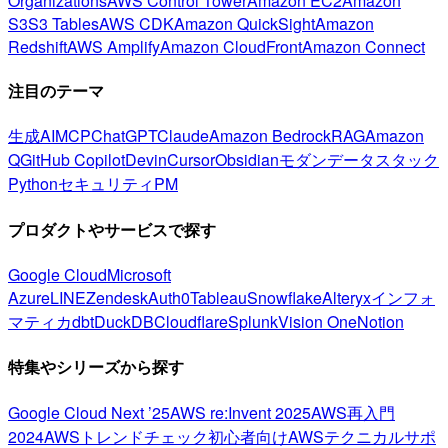
Organizations
AWS Control Tower
Amazon EC2
Amazon
S3
S3 Tables
AWS CDK
Amazon QuickSight
Amazon
Redshift
AWS Amplify
Amazon CloudFront
Amazon Connect
注目のテーマ
生成AI
MCP
ChatGPT
Claude
Amazon Bedrock
RAG
Amazon
Q
GitHub Copilot
Devin
Cursor
Obsidian
モダンデータスタック
Python
セキュリティ
PM
プロダクトやサービスで探す
Google Cloud
Microsoft
Azure
LINE
Zendesk
Auth0
Tableau
Snowflake
Alteryx
インフォ
マティカ
dbt
DuckDB
Cloudflare
Splunk
Vision One
Notion
特集やシリーズから探す
Google Cloud Next ’25
AWS re:Invent 2025
AWS再入門
2024
AWSトレンドチェック
初心者向け
AWSテクニカルサポ