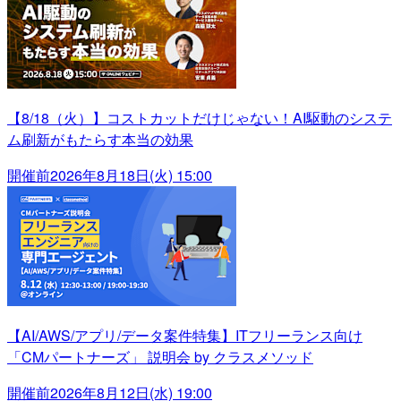
【8/18（火）】コストカットだけじゃない！AI駆動のシステ
ム刷新がもたらす本当の効果
開催前
2026年8月18日(火) 15:00
【AI/AWS/アプリ/データ案件特集】ITフリーランス向け
「CMパートナーズ」 説明会 by クラスメソッド
開催前
2026年8月12日(水) 19:00