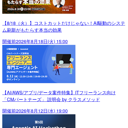
【8/18（火）】コストカットだけじゃない！AI駆動のシステ
ム刷新がもたらす本当の効果
開催前
2026年8月18日(火) 15:00
【AI/AWS/アプリ/データ案件特集】ITフリーランス向け
「CMパートナーズ」 説明会 by クラスメソッド
開催前
2026年8月12日(水) 19:00