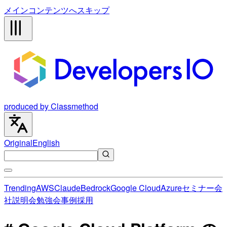
メインコンテンツへスキップ
produced by Classmethod
Original
English
Trending
AWS
Claude
Bedrock
Google Cloud
Azure
セミナー
会
社説明会
勉強会
事例
採用