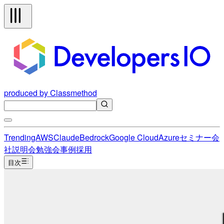
produced by Classmethod
Trending
AWS
Claude
Bedrock
Google Cloud
Azure
セミナー
会
社説明会
勉強会
事例
採用
目次