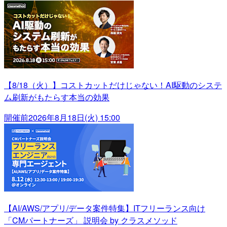
【8/18（火）】コストカットだけじゃない！AI駆動のシステ
ム刷新がもたらす本当の効果
開催前
2026年8月18日(火) 15:00
【AI/AWS/アプリ/データ案件特集】ITフリーランス向け
「CMパートナーズ」 説明会 by クラスメソッド