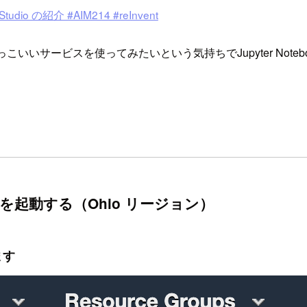
io の紹介 #AIM214 #reInvent
いサービスを使ってみたいという気持ちでJupyter Noteboo
tudioを起動する（Ohio リージョン）
ます