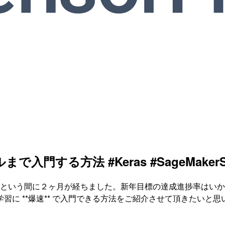
する方法 #Keras #SageMakerSt
あっという間に２ヶ月が経ちました。新年目標の達成進捗率はい
に **爆速** で入門できる方法をご紹介させて頂きたいと