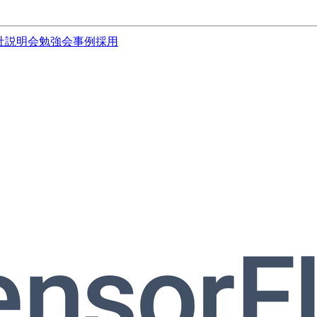
社説明会
勉強会
事例
採用