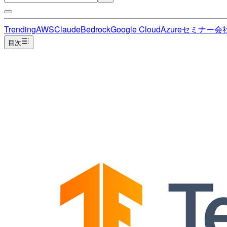
Trending
AWS
Claude
Bedrock
Google Cloud
Azure
セミナー
会
目次