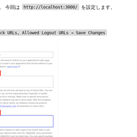
す。 今回は
を設定します。
http://localhost:3000/
ack URLs, Allowed Logout URLs → Save Changes