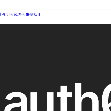
社説明会
勉強会
事例
採用