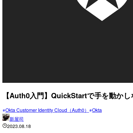
【Auth0入門】QuickStartで手を
Okta Customer Identity Cloud（Auth0）
Okta
新屋司
2023.08.18