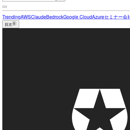
Trending
AWS
Claude
Bedrock
Google Cloud
Azure
セミナー
会
目次