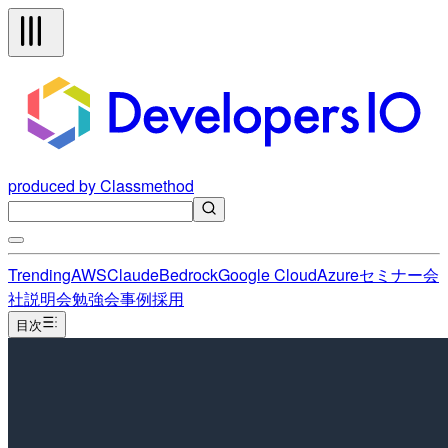
produced by Classmethod
Trending
AWS
Claude
Bedrock
Google Cloud
Azure
セミナー
会
社説明会
勉強会
事例
採用
目次