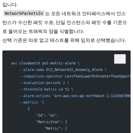
입니다.
는 모든 네트워크 인터페이스에서 인스
NetworkPacketsIn
턴스가 수신한 패킷 수로, 단일 인스턴스의 패킷 수를 기준으
로 들어오는 트래픽의 양을 식별합니다.
선택 기준은 따로 없고 테스트를 위해 임의로 선택했습니다.
aws
 cloudwatch
 put-metric-alarm
 \
    --alarm-name
 EC2_NetworkIn_Anomaly_Alarm
 \
    --comparison-operator
 LessThanLowerOrGreaterThanUpperT
    --evaluation-periods
 2
 \
    --threshold-metric-id
 t1
 \
    --alarm-actions
 "arn:aws:sns:ap-northeast-1:1234567890
    --metrics
 '[
        {
            "Id": "m1",
            "MetricStat": {
                "Metric": {