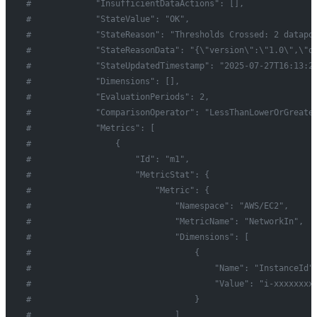
#             "InsufficientDataActions": [],
#             "StateValue": "OK",
#             "StateReason": "Thresholds Crossed: 2 datapo
#             "StateReasonData": "{\"version\":\"1.0\",\"q
#             "StateUpdatedTimestamp": "2025-07-27T16:13:2
#             "Dimensions": [],
#             "EvaluationPeriods": 2,
#             "ComparisonOperator": "LessThanLowerOrGreate
#             "Metrics": [
#                 {
#                     "Id": "m1",
#                     "MetricStat": {
#                         "Metric": {
#                             "Namespace": "AWS/EC2",
#                             "MetricName": "NetworkIn",
#                             "Dimensions": [
#                                 {
#                                     "Name": "InstanceId"
#                                     "Value": "i-xxxxxxxx
#                                 }
#                             ]