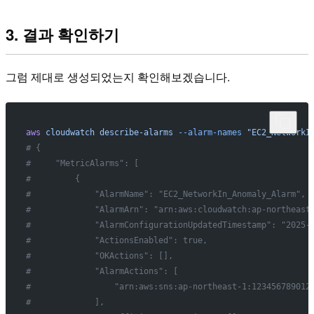
3. 결과 확인하기
그럼 제대로 생성되었는지 확인해보겠습니다.
aws
 cloudwatch
 describe-alarms
 --alarm-names
 "EC2_NetworkI
# {
#     "MetricAlarms": [
#         {
#             "AlarmName": "EC2_NetworkIn_Anomaly_Alarm",
#             "AlarmArn": "arn:aws:cloudwatch:ap-northeast
#             "AlarmConfigurationUpdatedTimestamp": "2025-
#             "ActionsEnabled": true,
#             "OKActions": [],
#             "AlarmActions": [
#                 "arn:aws:sns:ap-northeast-1:123456789012
#             ],