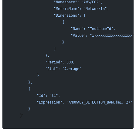
                    "Namespace": "AWS/EC2",
                    "MetricName": "NetworkIn",
                    "Dimensions": [
                        {
                            "Name": "InstanceId",
                            "Value": "i-xxxxxxxxxxxxxxxxx"
                        }
                    ]
                },
                "Period": 300,
                "Stat": "Average"
            }
        },
        {
            "Id": "t1",
            "Expression": "ANOMALY_DETECTION_BAND(m1, 2)"
        }
    ]'