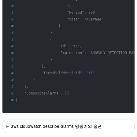
#                         },
#                         "Period": 300,
#                         "Stat": "Average"
#                     }
#                 },
#                 {
#                     "Id": "t1",
#                     "Expression": "ANOMALY_DETECTION_BAN
#                 }
#             ],
#             "ThresholdMetricId": "t1"
#         }
#     ],
#     "CompositeAlarms": []
# }
aws cloudwatch describe-alarms 명령어의 옵션