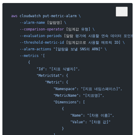
aws
 cloudwatch
 put-metric-alarm
 \
    --alarm-name
 [알람명] 
\
    --comparison-operator
 [임계값 
유형]
 \
    --evaluation-periods
 [알람 
평가에
 사용할
 연속
 데이터
 포인트
    --threshold-metric-id
 [임계값으로 
사용할
 메트릭
 ID]
 \
    --alarm-actions
 "[알람을 보낼 SNS의 ARN]"
 \
    --metrics
 '[
        {
            "Id": "[지표 식별자]",
            "MetricStat": {
                "Metric": {
                    "Namespace": "[지표 네임스페이스]",
                    "MetricName": "[지표명]",
                    "Dimensions": [
                        {
                            "Name": "[차원 이름]",
                            "Value": "[차원 값]"
                        }