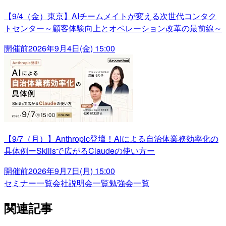
【9/4（金）東京】AIチームメイトが変える次世代コンタク
トセンター～顧客体験向上とオペレーション改革の最前線～
開催前
2026年9月4日(金) 15:00
【9/7（月）】Anthropic登壇！AIによる自治体業務効率化の
具体例ーSkillsで広がるClaudeの使い方ー
開催前
2026年9月7日(月) 15:00
セミナー一覧
会社説明会一覧
勉強会一覧
関連記事