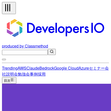
produced by Classmethod
Trending
AWS
Claude
Bedrock
Google Cloud
Azure
セミナー
会
社説明会
勉強会
事例
採用
目次