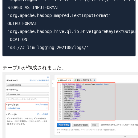
STORED AS INPUTFORMAT

'org.apache.hadoop.mapred.TextInputFormat'

OUTPUTFORMAT

'org.apache.hadoop.hive.ql.io.HiveIgnoreKeyTextOutput
LOCATION

テーブルが作成されました。