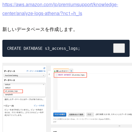
https://aws.amazon.com/jp/premiumsupport/knowledge-
center/analyze-logs-athena/?nc1=h_ls
新しいデータベースを作成します。