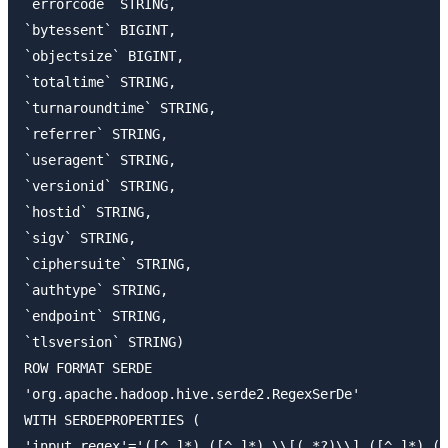
`errorcode` STRING,

`bytessent` BIGINT,

`objectsize` BIGINT,

`totaltime` STRING,

`turnaroundtime` STRING,

`referrer` STRING,

`useragent` STRING,

`versionid` STRING,

`hostid` STRING,

`sigv` STRING,

`ciphersuite` STRING,

`authtype` STRING,

`endpoint` STRING,

`tlsversion` STRING)

ROW FORMAT SERDE

'org.apache.hadoop.hive.serde2.RegexSerDe'

WITH SERDEPROPERTIES (

'input.regex'='([^ ]*) ([^ ]*) \\[(.*?)\\] ([^ ]*) ([