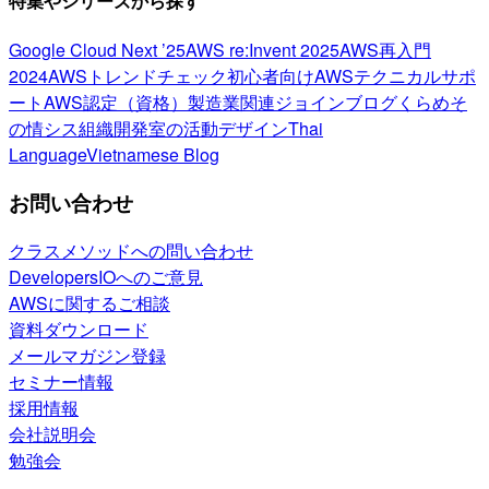
特集やシリーズから探す
Google Cloud Next ’25
AWS re:Invent 2025
AWS再入門
2024
AWSトレンドチェック
初心者向け
AWSテクニカルサポ
ート
AWS認定（資格）
製造業関連
ジョインブログ
くらめそ
の情シス
組織開発室の活動
デザイン
Thai
Language
Vietnamese Blog
お問い合わせ
クラスメソッドへの問い合わせ
DevelopersIOへのご意見
AWSに関するご相談
資料ダウンロード
メールマガジン登録
セミナー情報
採用情報
会社説明会
勉強会