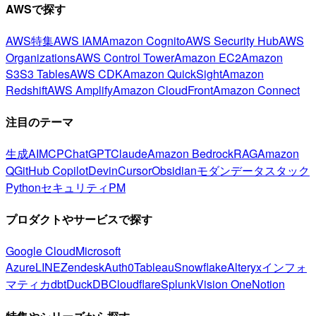
AWSで探す
AWS特集
AWS IAM
Amazon Cognito
AWS Security Hub
AWS
Organizations
AWS Control Tower
Amazon EC2
Amazon
S3
S3 Tables
AWS CDK
Amazon QuickSight
Amazon
Redshift
AWS Amplify
Amazon CloudFront
Amazon Connect
注目のテーマ
生成AI
MCP
ChatGPT
Claude
Amazon Bedrock
RAG
Amazon
Q
GitHub Copilot
Devin
Cursor
Obsidian
モダンデータスタック
Python
セキュリティ
PM
プロダクトやサービスで探す
Google Cloud
Microsoft
Azure
LINE
Zendesk
Auth0
Tableau
Snowflake
Alteryx
インフォ
マティカ
dbt
DuckDB
Cloudflare
Splunk
Vision One
Notion