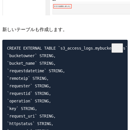
新しいテーブルも作成します。
CREATE EXTERNAL TABLE `s3_access_logs.mybucket_logs`(

`bucketowner` STRING,

`bucket_name` STRING,

`requestdatetime` STRING,

`remoteip` STRING,

`requester` STRING,

`requestid` STRING,

`operation` STRING,

`key` STRING,

`request_uri` STRING,

`httpstatus` STRING,
