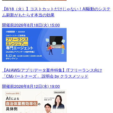
【8/18（火）】コストカットだけじゃない！AI駆動のシステ
ム刷新がもたらす本当の効果
開催前
2026年8月18日(火) 15:00
【AI/AWS/アプリ/データ案件特集】ITフリーランス向け
「CMパートナーズ」 説明会 by クラスメソッド
開催前
2026年8月12日(水) 19:00