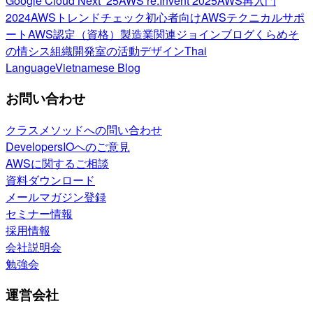
Google Cloud Next ’25
AWS re:Invent 2025
AWS再入門
2024
AWSトレンドチェック
初心者向け
AWSテクニカルサポ
ート
AWS認定（資格）
製造業関連
ジョインブログ
くらめそ
の情シス
組織開発室の活動
デザイン
Thai
Language
Vietnamese Blog
お問い合わせ
クラスメソッドへの問い合わせ
DevelopersIOへのご意見
AWSに関するご相談
資料ダウンロード
メールマガジン登録
セミナー情報
採用情報
会社説明会
勉強会
運営会社