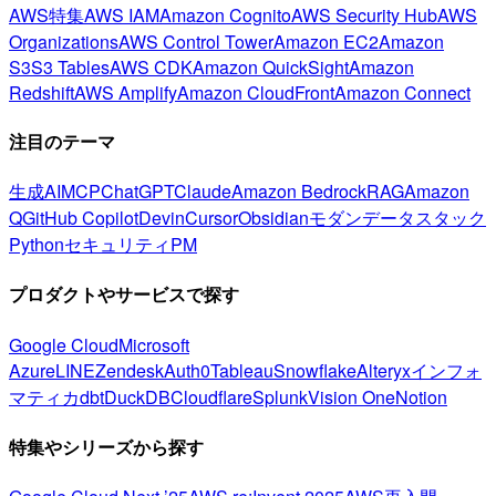
AWS特集
AWS IAM
Amazon Cognito
AWS Security Hub
AWS
Organizations
AWS Control Tower
Amazon EC2
Amazon
S3
S3 Tables
AWS CDK
Amazon QuickSight
Amazon
Redshift
AWS Amplify
Amazon CloudFront
Amazon Connect
注目のテーマ
生成AI
MCP
ChatGPT
Claude
Amazon Bedrock
RAG
Amazon
Q
GitHub Copilot
Devin
Cursor
Obsidian
モダンデータスタック
Python
セキュリティ
PM
プロダクトやサービスで探す
Google Cloud
Microsoft
Azure
LINE
Zendesk
Auth0
Tableau
Snowflake
Alteryx
インフォ
マティカ
dbt
DuckDB
Cloudflare
Splunk
Vision One
Notion
特集やシリーズから探す