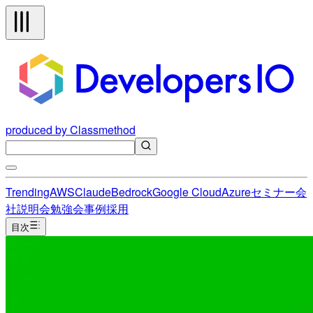
produced by Classmethod
Trending
AWS
Claude
Bedrock
Google Cloud
Azure
セミナー
会
社説明会
勉強会
事例
採用
目次