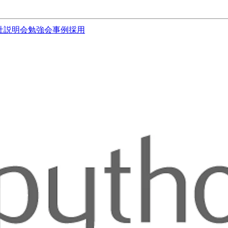
社説明会
勉強会
事例
採用