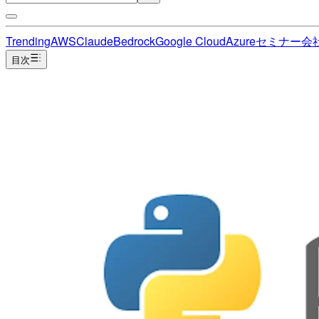
Trending
AWS
Claude
Bedrock
Google Cloud
Azure
セミナー
会
目次