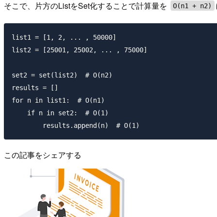
そこで、片方のListをSet化することで計算量を
O(n1 + n2)
list1 = [1, 2, ... , 50000]

list2 = [25001, 25002, ... , 75000]

set2 = set(list2)  # O(n2)

results = []

for n in list1:  # O(n1)

    if n in set2:  # O(1)

この記事をシェアする