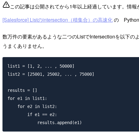
この記事は公開されてから1年以上経過しています。情報
[Salesforce] Listのintersection（積集合）の高速化
の Pyth
数万件の要素があるような二つのListでIntersectionを
うまくありません。
list1 = [1, 2, ... , 50000]

list2 = [25001, 25002, ... , 75000]

results = []

for e1 in list1:

    for e2 in list2:

        if e1 == e2:
