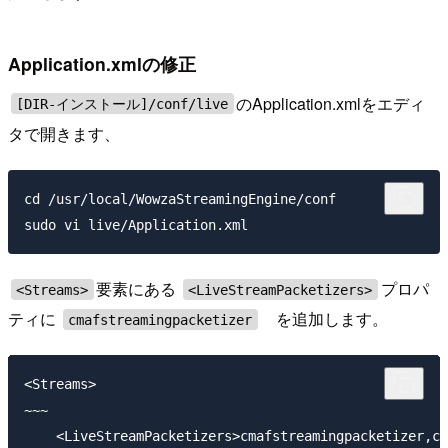
Application.xmlの修正
のApplication.xmlをエディ
[DIR-インストール]/conf/live
タで開きます、
cd /usr/local/WowzaStreamingEngine/conf

要素にある
プロパ
<Streams>
<LiveStreamPacketizers>
ティに
を追加します。
cmafstreamingpacketizer
<Streams>

~~~

    <LiveStreamPacketizers>cmafstreamingpacketizer,cu