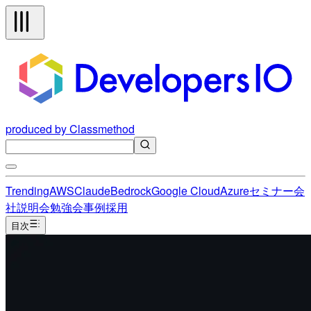
produced by Classmethod
Trending
AWS
Claude
Bedrock
Google Cloud
Azure
セミナー
会
社説明会
勉強会
事例
採用
目次