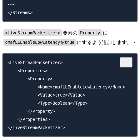
~~~

要素の
に
<LiveStreamPacketizer>
Property
にするよう追加します。・
cmafLLEnableLowLatencyをtrue
<LiveStreamPacketizer>

    <Properties>

        <Property>

            <Name>cmafLLEnableLowLatency</Name>

            <Value>true</Value>

            <Type>Boolean</Type>

        </Property>

    </Properties>
