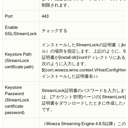
制限されます。
Port
443
Enable
チェックする
SSL/StreamLock
インストールしたStreamLockの証明書（.jk
ル）の場所を指定します。上記のように、Stre
Keystore Path
証明書が[install-dir]/confディレクトリに
(StreamLock
次のように入力します。
certificate path)
${com.wowza.wms.context.VHostConfigHome
インストールした証明書名>>
Keystore
StreamLock証明書のパスワードを入力しま
Password
は、[アカウント管理]ページの[ StreamLock
(StreamLock
証明書をダウンロードしたときに作成したパ
certificate
です。
password)
（Wowza Streaming Engine 4.8.5以降）