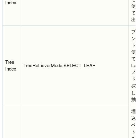
Index
使
て
出
プ
ン
ト
使
て
Tree
TreeRetrieverMode.SELECT_LEAF
Lea
Index
ノ
ド
探
し
抽
埋
込
ベ
ト