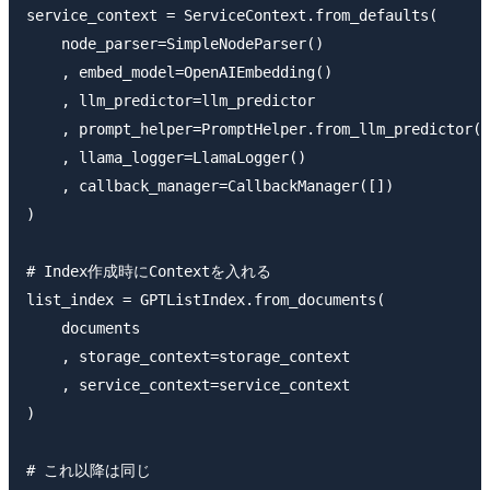
service_context = ServiceContext.from_defaults(

    node_parser=SimpleNodeParser()

    , embed_model=OpenAIEmbedding()

    , llm_predictor=llm_predictor

    , prompt_helper=PromptHelper.from_llm_predictor(l
    , llama_logger=LlamaLogger()

    , callback_manager=CallbackManager([])

)

# Index作成時にContextを入れる

list_index = GPTListIndex.from_documents(

    documents

    , storage_context=storage_context

    , service_context=service_context

)

# これ以降は同じ
