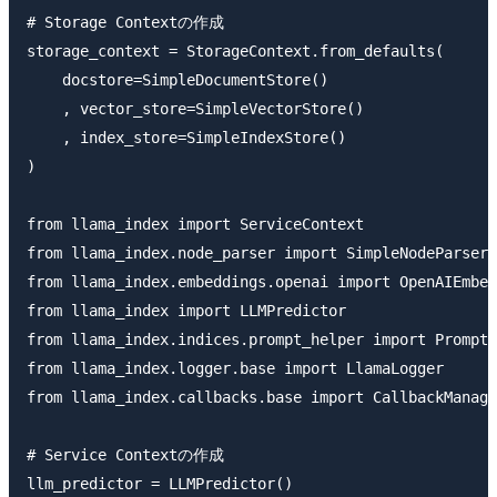
# Storage Contextの作成

storage_context = StorageContext.from_defaults(

    docstore=SimpleDocumentStore()

    , vector_store=SimpleVectorStore()

    , index_store=SimpleIndexStore()

)

from llama_index import ServiceContext

from llama_index.node_parser import SimpleNodeParser

from llama_index.embeddings.openai import OpenAIEmbed
from llama_index import LLMPredictor

from llama_index.indices.prompt_helper import PromptH
from llama_index.logger.base import LlamaLogger

from llama_index.callbacks.base import CallbackManage
# Service Contextの作成

llm_predictor = LLMPredictor()
