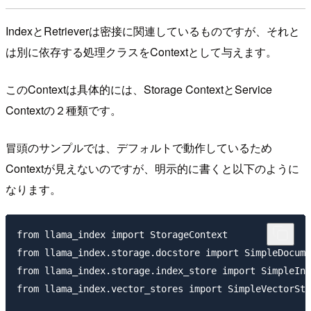
IndexとRetrieverは密接に関連しているものですが、それと
は別に依存する処理クラスをContextとして与えます。
このContextは具体的には、Storage ContextとService
Contextの２種類です。
冒頭のサンプルでは、デフォルトで動作しているため
Contextが見えないのですが、明示的に書くと以下のように
なります。
from llama_index import StorageContext

from llama_index.storage.docstore import SimpleDocume
from llama_index.storage.index_store import SimpleInd
from llama_index.vector_stores import SimpleVectorSto