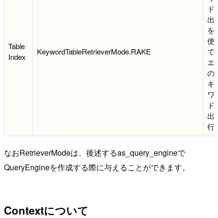
ド
出
を
使
Table
KeywordTableRetrieverMode.RAKE
て
Index
エ
の
キ
ワ
ド
出
行
なおRetrieverModeは、後述するas_query_engineで
QueryEngineを作成する際に与えることができます。
Contextについて