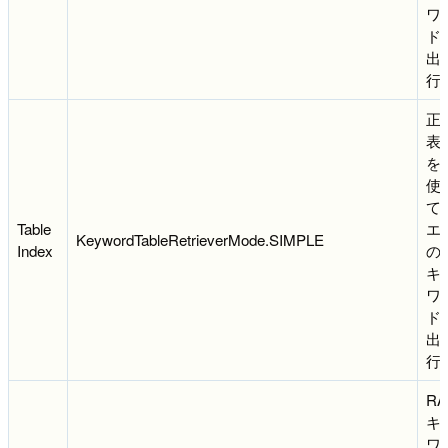
ワ
ド
出
行
正
表
を
使
て
Table
エ
KeywordTableRetrieverMode.SIMPLE
Index
の
キ
ワ
ド
出
行
RA
キ
ワ