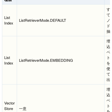
す
て
List
ListRetrieverMode.DEFAULT
ノ
Index
ド
抽
埋
込
ベ
List
ト
ListRetrieverMode.EMBEDDING
Index
を
使
て
出
埋
込
ベ
Vector
ト
Store
一意
を