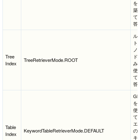
を
築
て
答
ル
ト
ノ
Tree
ド
TreeRetrieverMode.ROOT
Index
み
使
て
答
GP
を
使
て
エ
Table
KeywordTableRetrieverMode.DEFAULT
の
Index
キ