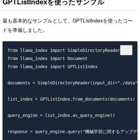
GPTListIndexを使ったサンプル
最も基本的なサンプルとして、GPTListIndexを使ったコー
ドを準備しました。
from llama_index import SimpleDirectoryReader

from llama_index import Document

from llama_index import GPTListIndex

documents = SimpleDirectoryReader(input_dir="./data")
list_index = GPTListIndex.from_documents(documents)

query_engine = list_index.as_query_engine()

response = query_engine.query("機械学習に関する