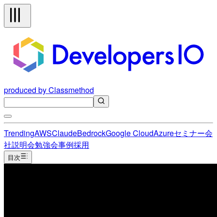
produced by Classmethod
Trending
AWS
Claude
Bedrock
Google Cloud
Azure
セミナー
会
社説明会
勉強会
事例
採用
目次