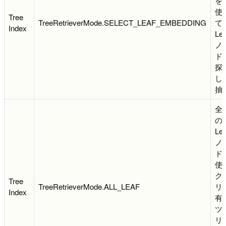
を
使
Tree
TreeRetrieverMode.SELECT_LEAF_EMBEDDING
て
Index
Lea
ノ
ド
探
し
抽
全
の
Lea
ノ
ド
使
ク
Tree
TreeRetrieverMode.ALL_LEAF
リ
Index
有
ツ
リ