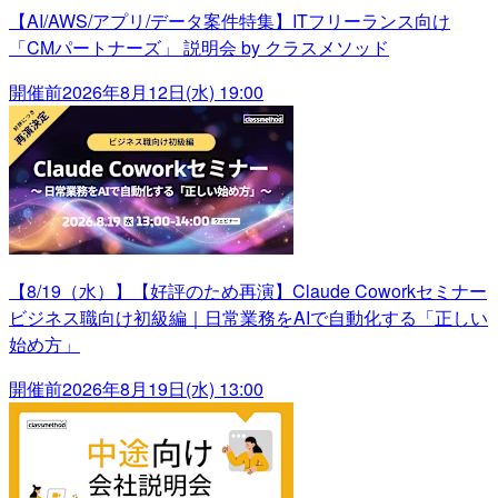
【AI/AWS/アプリ/データ案件特集】ITフリーランス向け
「CMパートナーズ」 説明会 by クラスメソッド
開催前
2026年8月12日(水) 19:00
【8/19（水）】【好評のため再演】Claude Coworkセミナー
ビジネス職向け初級編｜日常業務をAIで自動化する「正しい
始め方」
開催前
2026年8月19日(水) 13:00