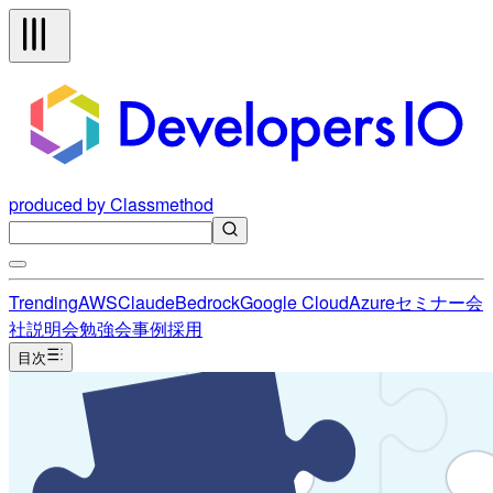
produced by Classmethod
Trending
AWS
Claude
Bedrock
Google Cloud
Azure
セミナー
会
社説明会
勉強会
事例
採用
目次