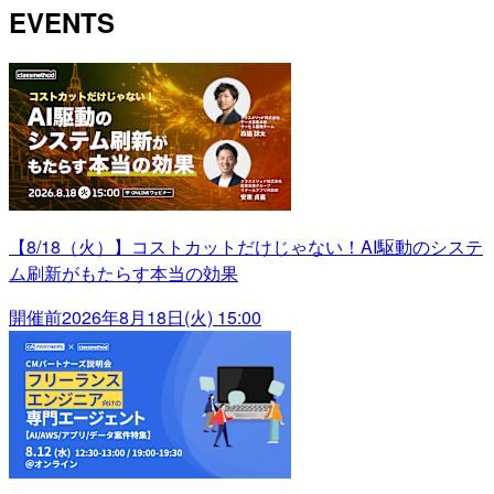
EVENTS
【8/18（火）】コストカットだけじゃない！AI駆動のシステ
ム刷新がもたらす本当の効果
開催前
2026年8月18日(火) 15:00