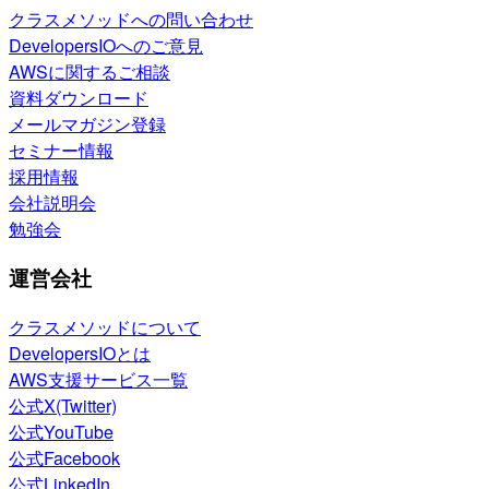
クラスメソッドへの問い合わせ
DevelopersIOへのご意見
AWSに関するご相談
資料ダウンロード
メールマガジン登録
セミナー情報
採用情報
会社説明会
勉強会
運営会社
クラスメソッドについて
DevelopersIOとは
AWS支援サービス一覧
公式X(Twitter)
公式YouTube
公式Facebook
公式LinkedIn