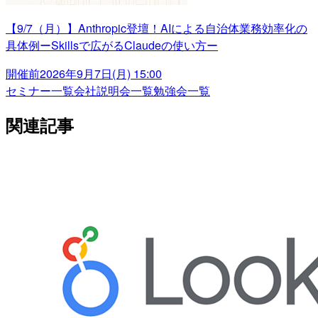
【9/7（月）】Anthropic登壇！AIによる自治体業務効率化の
具体例ーSkillsで広がるClaudeの使い方ー
開催前
2026年9月7日(月) 15:00
セミナー一覧
会社説明会一覧
勉強会一覧
関連記事