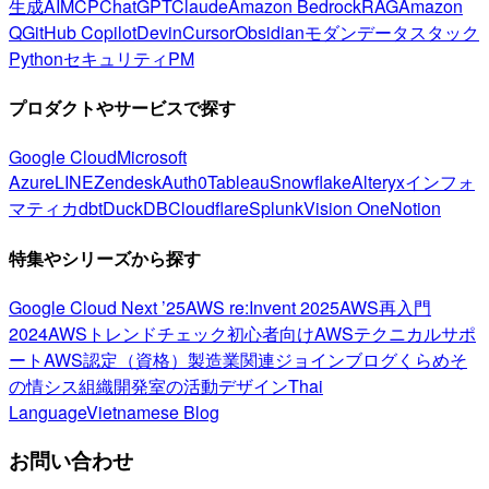
生成AI
MCP
ChatGPT
Claude
Amazon Bedrock
RAG
Amazon
Q
GitHub Copilot
Devin
Cursor
Obsidian
モダンデータスタック
Python
セキュリティ
PM
プロダクトやサービスで探す
Google Cloud
Microsoft
Azure
LINE
Zendesk
Auth0
Tableau
Snowflake
Alteryx
インフォ
マティカ
dbt
DuckDB
Cloudflare
Splunk
Vision One
Notion
特集やシリーズから探す
Google Cloud Next ’25
AWS re:Invent 2025
AWS再入門
2024
AWSトレンドチェック
初心者向け
AWSテクニカルサポ
ート
AWS認定（資格）
製造業関連
ジョインブログ
くらめそ
の情シス
組織開発室の活動
デザイン
Thai
Language
Vietnamese Blog
お問い合わせ