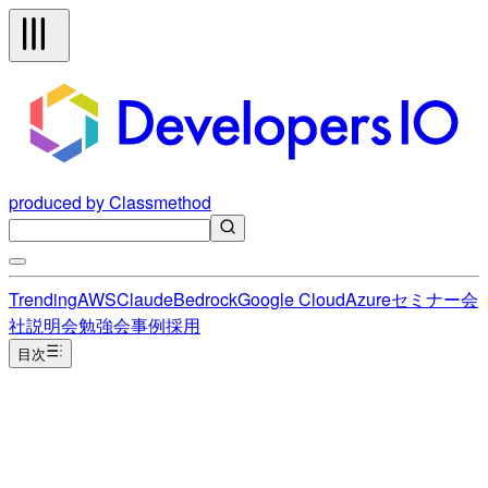
produced by Classmethod
Trending
AWS
Claude
Bedrock
Google Cloud
Azure
セミナー
会
社説明会
勉強会
事例
採用
目次