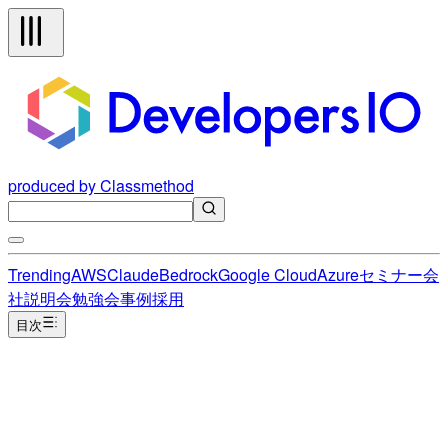
produced by Classmethod
Trending
AWS
Claude
Bedrock
Google Cloud
Azure
セミナー
会
社説明会
勉強会
事例
採用
目次