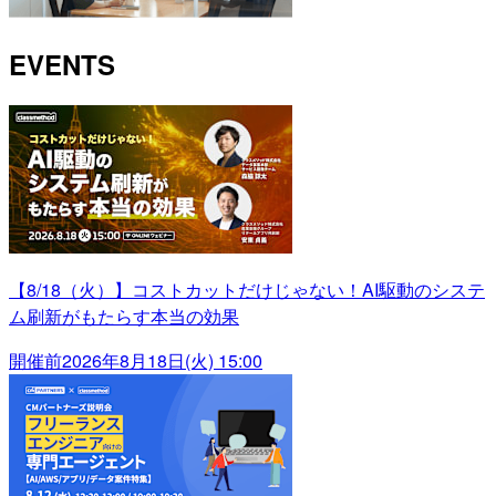
EVENTS
【8/18（火）】コストカットだけじゃない！AI駆動のシステ
ム刷新がもたらす本当の効果
開催前
2026年8月18日(火) 15:00