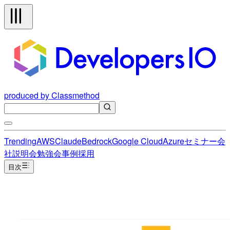
produced by Classmethod
Trending
AWS
Claude
Bedrock
Google Cloud
Azure
セミナー
会
社説明会
勉強会
事例
採用
目次