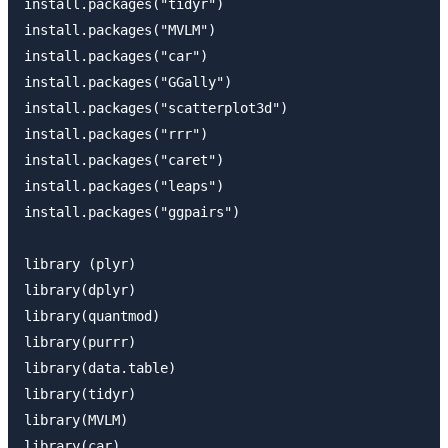
install.packages("tidyr")

install.packages("MVLM")

install.packages("car")

install.packages("GGally")

install.packages("scatterplot3d")

install.packages("rrr")

install.packages("caret")

install.packages("leaps")

install.packages("ggpairs")

library (plyr)

library(dplyr)

library(quantmod)

library(purrr)

library(data.table)

library(tidyr)

library(MVLM)

library(car)
