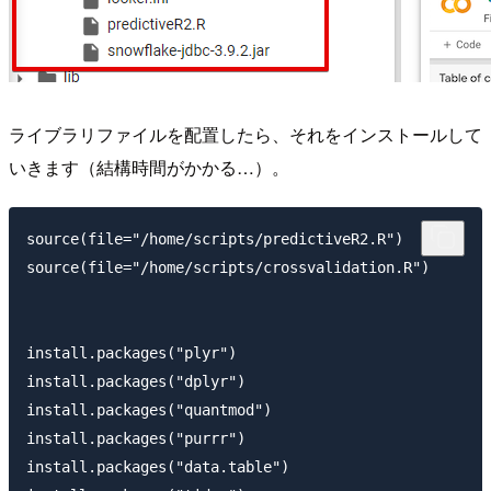
ライブラリファイルを配置したら、それをインストールして
いきます（結構時間がかかる…）。
source(file="/home/scripts/predictiveR2.R")

source(file="/home/scripts/crossvalidation.R")

install.packages("plyr")

install.packages("dplyr")

install.packages("quantmod")

install.packages("purrr")

install.packages("data.table")
