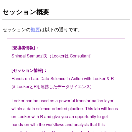
セッション概要
セッションの
概要
は以下の通りです。
[登壇者情報]：
Shingai Samudzi氏（Looker社 Consultant）
[セッション情報]：
Hands-on Lab: Data Science in Action with Looker & R
(# LookerとRを連携したデータサイエンス)
Looker can be used as a powerful transformation layer
within a data science-oriented pipeline. This lab will focus
on Looker with R and give you an opportunity to get
hands-on with the workflows and analysis that this