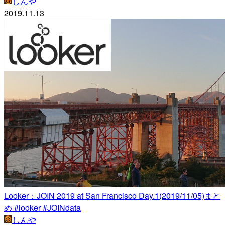
しんや
2019.11.13
Looker：JOIN 2019 at San Francisco Day.1(2019/11/05)まと
め #looker #JOINdata
しんや