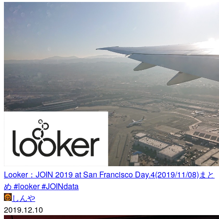
Looker：JOIN 2019 at San Francisco Day.4(2019/11/08)まと
め #looker #JOINdata
しんや
2019.12.10