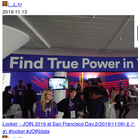
しんや
2019.11.13
Looker：JOIN 2019 at San Francisco Day.2(2019/11/06)まと
め #looker #JOINdata