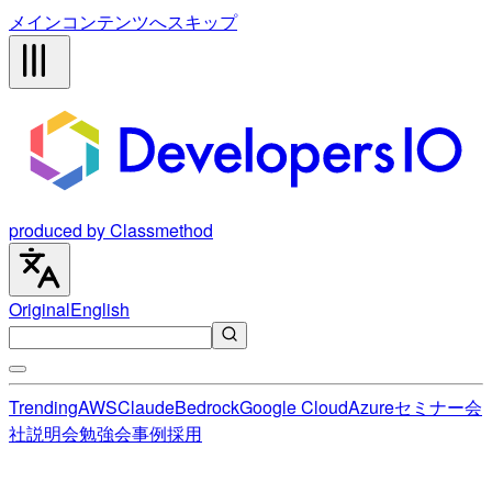
メインコンテンツへスキップ
produced by Classmethod
Original
English
Trending
AWS
Claude
Bedrock
Google Cloud
Azure
セミナー
会
社説明会
勉強会
事例
採用