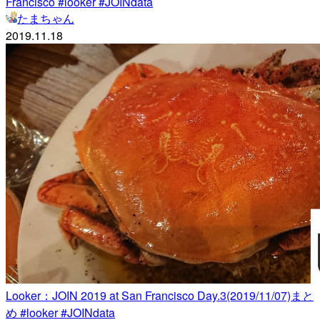
Francisco #looker #JOINdata
たまちゃん
2019.11.18
Looker：JOIN 2019 at San Francisco Day.3(2019/11/07)まと
め #looker #JOINdata