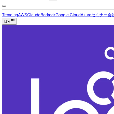
Trending
AWS
Claude
Bedrock
Google Cloud
Azure
セミナー
会
目次