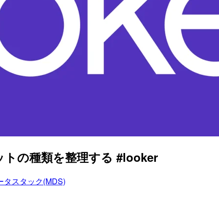
トの種類を整理する #looker
タスタック(MDS)