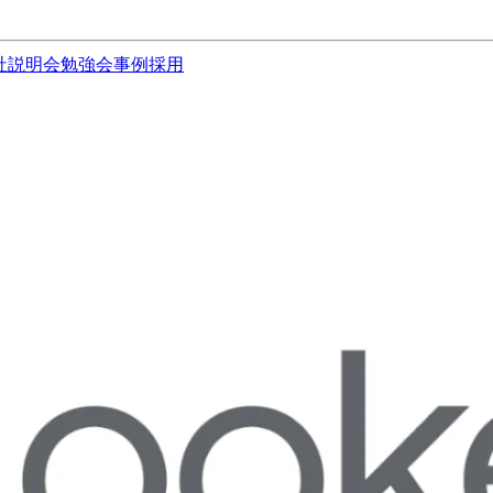
社説明会
勉強会
事例
採用