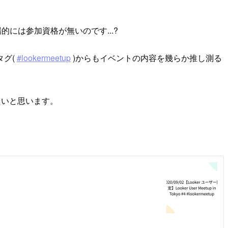
には参加資格が無いのです...?
タグ(
#lookermeetup
)からもイベントの内容を幾らか推し測る
たいと思います。