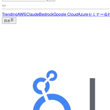
Trending
AWS
Claude
Bedrock
Google Cloud
Azure
セミナー
会
目次