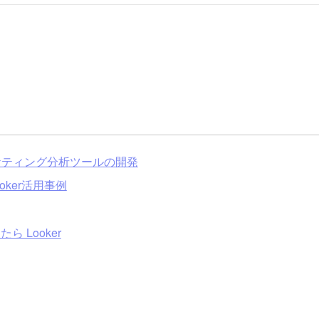
のマーケティング分析ツールの開発
ooker活用事例
ら Looker