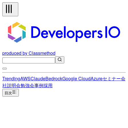
produced by Classmethod
Trending
AWS
Claude
Bedrock
Google Cloud
Azure
セミナー
会
社説明会
勉強会
事例
採用
目次