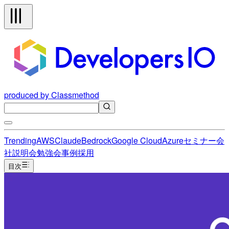
produced by Classmethod
Trending
AWS
Claude
Bedrock
Google Cloud
Azure
セミナー
会
社説明会
勉強会
事例
採用
目次