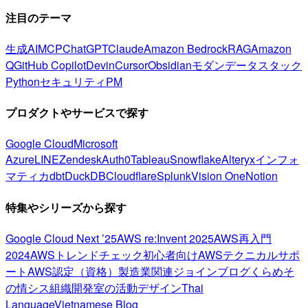
注目のテーマ
生成AI
MCP
ChatGPT
Claude
Amazon Bedrock
RAG
Amazon
Q
GitHub Copilot
Devin
Cursor
Obsidian
モダンデータスタック
Python
セキュリティ
PM
プロダクトやサービスで探す
Google Cloud
Microsoft
Azure
LINE
Zendesk
Auth0
Tableau
Snowflake
Alteryx
インフォ
マティカ
dbt
DuckDB
Cloudflare
Splunk
Vision One
Notion
特集やシリーズから探す
Google Cloud Next ’25
AWS re:Invent 2025
AWS再入門
2024
AWSトレンドチェック
初心者向け
AWSテクニカルサポ
ート
AWS認定（資格）
製造業関連
ジョインブログ
くらめそ
の情シス
組織開発室の活動
デザイン
Thai
Language
Vietnamese Blog