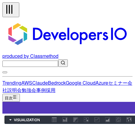
produced by Classmethod
Trending
AWS
Claude
Bedrock
Google Cloud
Azure
セミナー
会
社説明会
勉強会
事例
採用
目次