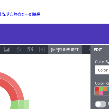
社説明会
勉強会
事例
採用