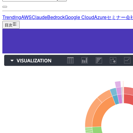
Trending
AWS
Claude
Bedrock
Google Cloud
Azure
セミナー
会
目次