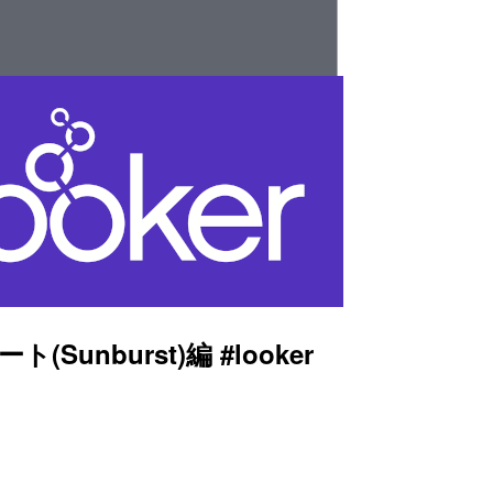
Sunburst)編 #looker