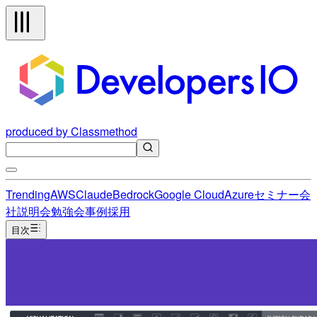
produced by Classmethod
Trending
AWS
Claude
Bedrock
Google Cloud
Azure
セミナー
会
社説明会
勉強会
事例
採用
目次