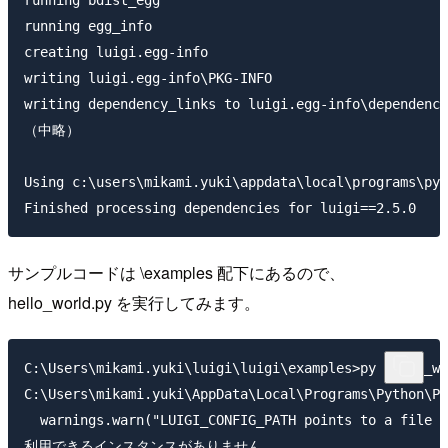
running bdist_egg

running egg_info

creating luigi.egg-info

writing luigi.egg-info\PKG-INFO

writing dependency_links to luigi.egg-info\dependency
（中略）

Using c:\users\mikami.yuki\appdata\local\programs\pyt
サンプルコードは \examples 配下にあるので、
hello_world.py を実行してみます。
C:\Users\mikami.yuki\luigi\luigi\examples>py hello_wo
C:\Users\mikami.yuki\AppData\Local\Programs\Python\Py
  warnings.warn("LUIGI_CONFIG_PATH points to a file w
利用できるインスタンスがありません。
