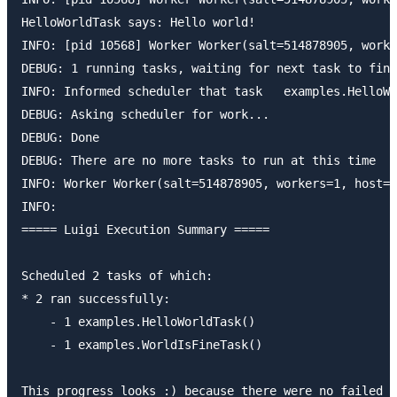
HelloWorldTask says: Hello world!

INFO: [pid 10568] Worker Worker(salt=514878905, worke
DEBUG: 1 running tasks, waiting for next task to fini
INFO: Informed scheduler that task   examples.HelloWo
DEBUG: Asking scheduler for work...

DEBUG: Done

DEBUG: There are no more tasks to run at this time

INFO: Worker Worker(salt=514878905, workers=1, host=H
INFO:

===== Luigi Execution Summary =====

Scheduled 2 tasks of which:

* 2 ran successfully:

    - 1 examples.HelloWorldTask()

    - 1 examples.WorldIsFineTask()

This progress looks :) because there were no failed t