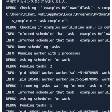
利用できるインスタンスがありません。

DEBUG: Checking if examples.HelloWorldTask() is compl
C:\Users\mikami.yuki\AppData\Local\Programs\Python\Py
  is_complete = task.complete()

DEBUG: Checking if examples.WorldIsFineTask() is comp
INFO: Informed scheduler that task   examples.HelloWo
INFO: Informed scheduler that task   examples.WorldIs
INFO: Done scheduling tasks

INFO: Running Worker with 1 processes

DEBUG: Asking scheduler for work...

DEBUG: Pending tasks: 2

INFO: [pid 10568] Worker Worker(salt=514878905, worke
INFO: [pid 10568] Worker Worker(salt=514878905, worke
DEBUG: 1 running tasks, waiting for next task to fini
INFO: Informed scheduler that task   examples.WorldIs
DEBUG: Asking scheduler for work...

DEBUG: Pending tasks: 1

INFO: [pid 10568] Worker Worker(salt=514878905, worke