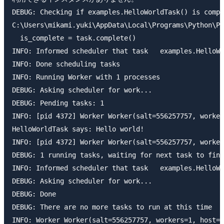
DEBUG: Checking if examples.HelloWorldTask() is compl
C:\Users\mikami.yuki\AppData\Local\Programs\Python\Py
  is_complete = task.complete()

INFO: Informed scheduler that task   examples.HelloWo
INFO: Done scheduling tasks

INFO: Running Worker with 1 processes

DEBUG: Asking scheduler for work...

DEBUG: Pending tasks: 1

INFO: [pid 4372] Worker Worker(salt=556257757, worker
HelloWorldTask says: Hello world!

INFO: [pid 4372] Worker Worker(salt=556257757, worker
DEBUG: 1 running tasks, waiting for next task to fini
INFO: Informed scheduler that task   examples.HelloWo
DEBUG: Asking scheduler for work...

DEBUG: Done

DEBUG: There are no more tasks to run at this time

INFO: Worker Worker(salt=556257757, workers=1, host=H