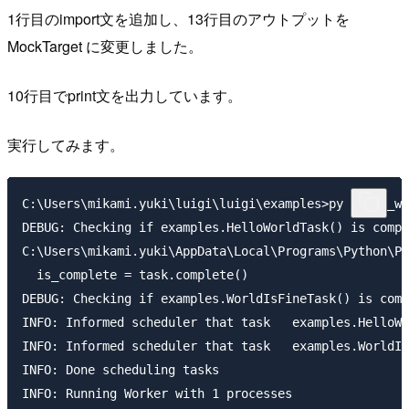
1行目のimport文を追加し、13行目のアウトプットを
MockTarget に変更しました。
10行目でprint文を出力しています。
実行してみます。
C:\Users\mikami.yuki\luigi\luigi\examples>py hello_wo
DEBUG: Checking if examples.HelloWorldTask() is compl
C:\Users\mikami.yuki\AppData\Local\Programs\Python\Py
  is_complete = task.complete()

DEBUG: Checking if examples.WorldIsFineTask() is comp
INFO: Informed scheduler that task   examples.HelloWo
INFO: Informed scheduler that task   examples.WorldIs
INFO: Done scheduling tasks

INFO: Running Worker with 1 processes
