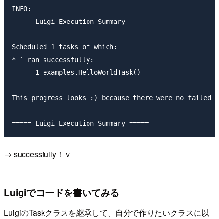
INFO:

===== Luigi Execution Summary =====

Scheduled 1 tasks of which:

* 1 ran successfully:

    - 1 examples.HelloWorldTask()

This progress looks :) because there were no failed t
→ successfully！ｖ
Luigiでコードを書いてみる
LuigiのTaskクラスを継承して、自分で作りたいクラスに以