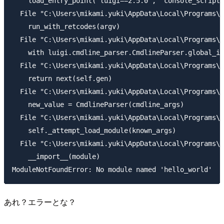
    load_entry_point('luigi==2.5.0', 'console_scripts
  File "C:\Users\mikami.yuki\AppData\Local\Programs\P
    run_with_retcodes(argv)

  File "C:\Users\mikami.yuki\AppData\Local\Programs\P
    with luigi.cmdline_parser.CmdlineParser.global_in
  File "C:\Users\mikami.yuki\AppData\Local\Programs\P
    return next(self.gen)

  File "C:\Users\mikami.yuki\AppData\Local\Programs\P
    new_value = CmdlineParser(cmdline_args)

  File "C:\Users\mikami.yuki\AppData\Local\Programs\P
    self._attempt_load_module(known_args)

  File "C:\Users\mikami.yuki\AppData\Local\Programs\P
    __import__(module)

あれ？エラーとな？