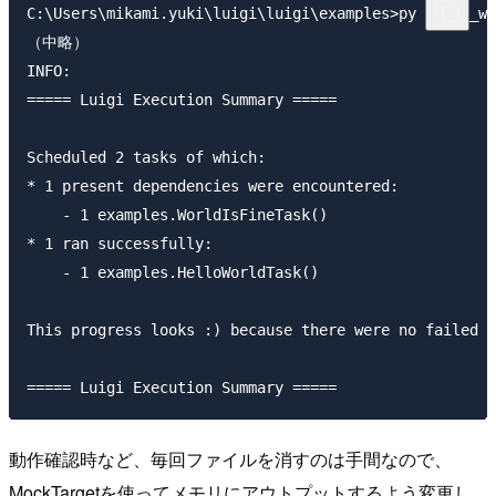
C:\Users\mikami.yuki\luigi\luigi\examples>py hello_wo
（中略）

INFO:

===== Luigi Execution Summary =====

Scheduled 2 tasks of which:

* 1 present dependencies were encountered:

    - 1 examples.WorldIsFineTask()

* 1 ran successfully:

    - 1 examples.HelloWorldTask()

This progress looks :) because there were no failed t
動作確認時など、毎回ファイルを消すのは手間なので、
MockTargetを使ってメモリにアウトプットするよう変更し