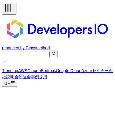
produced by Classmethod
Trending
AWS
Claude
Bedrock
Google Cloud
Azure
セミナー
会
社説明会
勉強会
事例
採用
目次