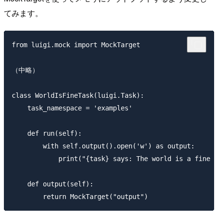
てみます。
from luigi.mock import MockTarget

（中略）

class WorldIsFineTask(luigi.Task):

    task_namespace = 'examples'

    def run(self):

        with self.output().open('w') as output:

            print("{task} says: The world is a fine p
    def output(self):
