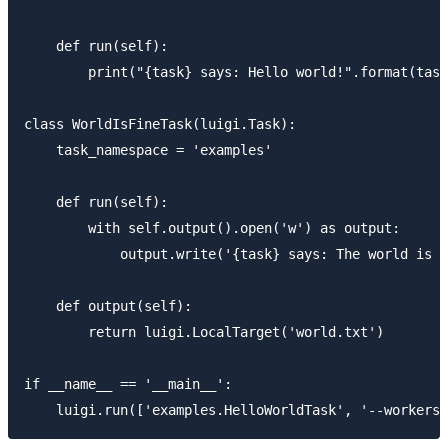
    def run(self):

        print("{task} says: Hello world!".format(task
class WorldIsFineTask(luigi.Task):

    task_namespace = 'examples'

    def run(self):

        with self.output().open('w') as output:

            output.write('{task} says: The world is a
    def output(self):

        return luigi.LocalTarget('world.txt')

if __name__ == '__main__':
