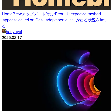
HomeBrewアップデート時に”Error: Unexpected method
'appcast' called on Cask adoptopenjdk11.”が出る状況をfixす
る
haoyayoi
2025.02.17