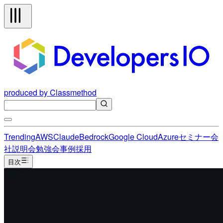
produced by Classmethod
Trending
AWS
Claude
Bedrock
Google Cloud
Azure
セミナー
会
社説明会
勉強会
事例
採用
目次