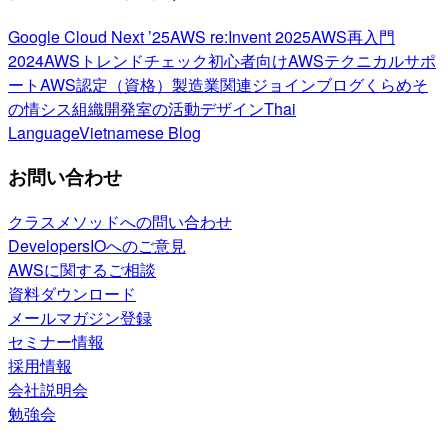
Google Cloud Next ’25
AWS re:Invent 2025
AWS再入門
2024
AWSトレンドチェック
初心者向け
AWSテクニカルサポ
ート
AWS認定（資格）
製造業関連
ジョインブログ
くらめそ
の情シス
組織開発室の活動
デザイン
Thai
Language
Vietnamese Blog
お問い合わせ
クラスメソッドへの問い合わせ
DevelopersIOへのご意見
AWSに関するご相談
資料ダウンロード
メールマガジン登録
セミナー情報
採用情報
会社説明会
勉強会