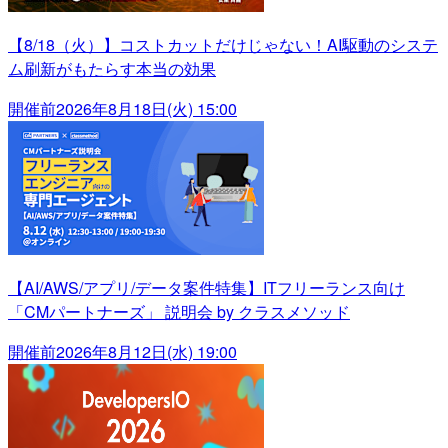
【8/18（火）】コストカットだけじゃない！AI駆動のシステ
ム刷新がもたらす本当の効果
開催前
2026年8月18日(火) 15:00
【AI/AWS/アプリ/データ案件特集】ITフリーランス向け
「CMパートナーズ」 説明会 by クラスメソッド
開催前
2026年8月12日(水) 19:00