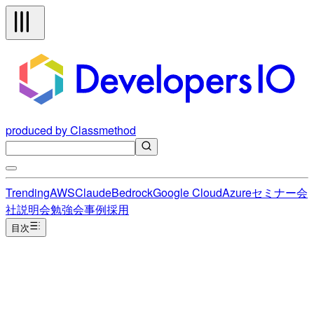
produced by Classmethod
Trending
AWS
Claude
Bedrock
Google Cloud
Azure
セミナー
会
社説明会
勉強会
事例
採用
目次