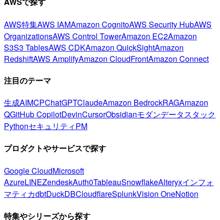
AWSで探す
AWS特集
AWS IAM
Amazon Cognito
AWS Security Hub
AWS
Organizations
AWS Control Tower
Amazon EC2
Amazon
S3
S3 Tables
AWS CDK
Amazon QuickSight
Amazon
Redshift
AWS Amplify
Amazon CloudFront
Amazon Connect
注目のテーマ
生成AI
MCP
ChatGPT
Claude
Amazon Bedrock
RAG
Amazon
Q
GitHub Copilot
Devin
Cursor
Obsidian
モダンデータスタック
Python
セキュリティ
PM
プロダクトやサービスで探す
Google Cloud
Microsoft
Azure
LINE
Zendesk
Auth0
Tableau
Snowflake
Alteryx
インフォ
マティカ
dbt
DuckDB
Cloudflare
Splunk
Vision One
Notion
特集やシリーズから探す