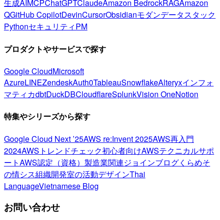
生成AI
MCP
ChatGPT
Claude
Amazon Bedrock
RAG
Amazon
Q
GitHub Copilot
Devin
Cursor
Obsidian
モダンデータスタック
Python
セキュリティ
PM
プロダクトやサービスで探す
Google Cloud
Microsoft
Azure
LINE
Zendesk
Auth0
Tableau
Snowflake
Alteryx
インフォ
マティカ
dbt
DuckDB
Cloudflare
Splunk
Vision One
Notion
特集やシリーズから探す
Google Cloud Next ’25
AWS re:Invent 2025
AWS再入門
2024
AWSトレンドチェック
初心者向け
AWSテクニカルサポ
ート
AWS認定（資格）
製造業関連
ジョインブログ
くらめそ
の情シス
組織開発室の活動
デザイン
Thai
Language
Vietnamese Blog
お問い合わせ