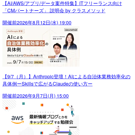
【AI/AWS/アプリ/データ案件特集】ITフリーランス向け
「CMパートナーズ」 説明会 by クラスメソッド
開催前
2026年8月12日(水) 19:00
【9/7（月）】Anthropic登壇！AIによる自治体業務効率化の
具体例ーSkillsで広がるClaudeの使い方ー
開催前
2026年9月7日(月) 15:00