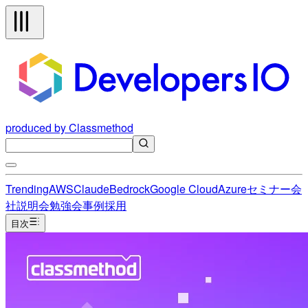
produced by Classmethod
Trending
AWS
Claude
Bedrock
Google Cloud
Azure
セミナー
会
社説明会
勉強会
事例
採用
目次