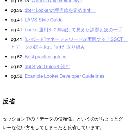
pg.16-18:
What is Data Reliability?
pg.35:
dbtとLookerの境界線を定めます！
pg.41:
LAMS Style Guide
pg.41:
Looker運用を２年続けて見えた課題と次の一手
pg.41:
[レポート]マネーフォワードが実践する「SSOT」
とデータの民主化に向けた取り組み
pg.52:
Best practice guides
pg.52:
dbt Style Guideを読む
pg.52:
Example Looker Developer Guidelines
反省
セッション中の「データの信頼性」というのがちょっとグ
レーな使い方をしてしまったと反省しています。