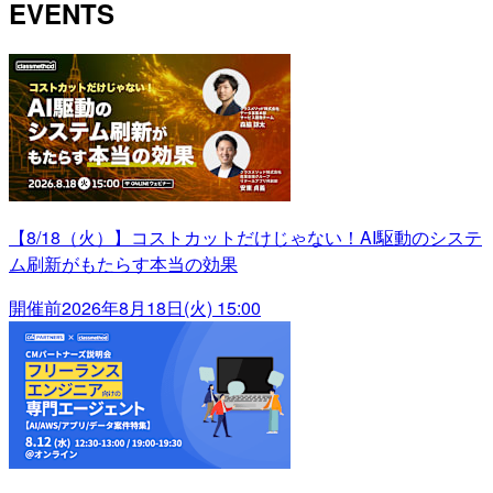
EVENTS
【8/18（火）】コストカットだけじゃない！AI駆動のシステ
ム刷新がもたらす本当の効果
開催前
2026年8月18日(火) 15:00