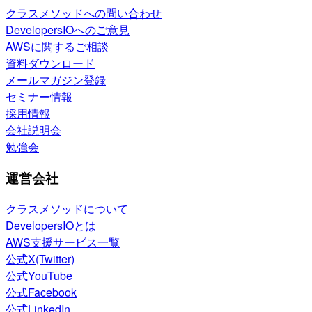
クラスメソッドへの問い合わせ
DevelopersIOへのご意見
AWSに関するご相談
資料ダウンロード
メールマガジン登録
セミナー情報
採用情報
会社説明会
勉強会
運営会社
クラスメソッドについて
DevelopersIOとは
AWS支援サービス一覧
公式X(Twitter)
公式YouTube
公式Facebook
公式LinkedIn