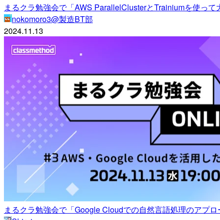
まるクラ勉強会で「AWS ParallelClusterとTrai
nokomoro3@製造BT部
2024.11.13
まるクラ勉強会で「Google Cloudでの自然言語処理のア