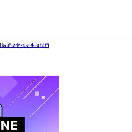
社説明会
勉強会
事例
採用