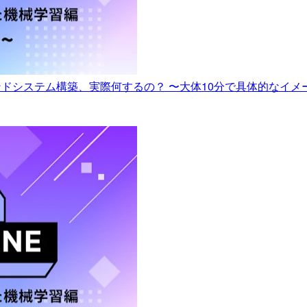
izeの レコメンドシステム構築、実際何するの？ 〜大体10分で具体的