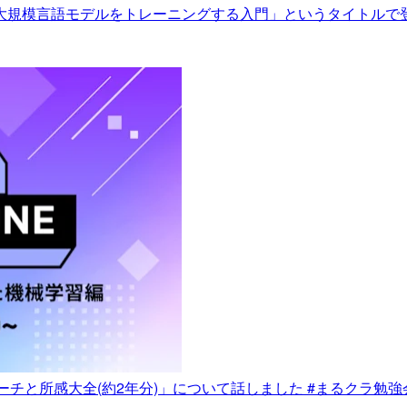
niumを使って大規模言語モデルをトレーニングする入門」というタイトル
プローチと所感大全(約2年分)」について話しました #まるクラ勉強