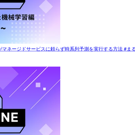
t亡き今、我々がマネージドサービスに頼らず時系列予測を実行する方法 #