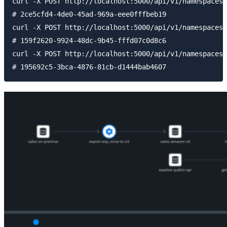
curl -X POST http://localhost:5000/api/v1/namespaces/
# 2ce5cfd4-4de0-45ad-969a-eee0fffbeb19

curl -X POST http://localhost:5000/api/v1/namespaces/
# 159f2620-9924-48dc-9b45-fffd07c0d8c6

curl -X POST http://localhost:5000/api/v1/namespaces/