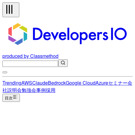
produced by Classmethod
Trending
AWS
Claude
Bedrock
Google Cloud
Azure
セミナー
会
社説明会
勉強会
事例
採用
目次