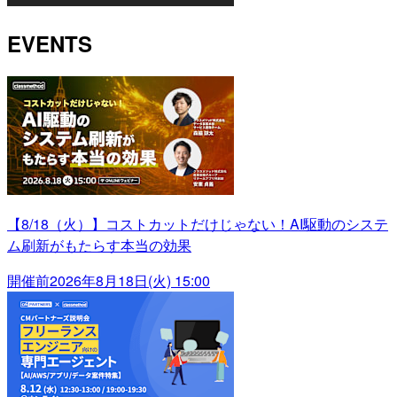
EVENTS
【8/18（火）】コストカットだけじゃない！AI駆動のシステ
ム刷新がもたらす本当の効果
開催前
2026年8月18日(火) 15:00