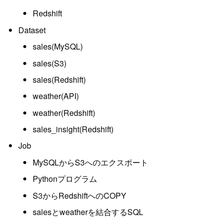
Redshift
Dataset
sales(MySQL)
sales(S3)
sales(Redshift)
weather(API)
weather(Redshift)
sales_insight(Redshift)
Job
MySQLからS3へのエクスポート
Pythonプログラム
S3からRedshiftへのCOPY
salesとweatherを結合するSQL