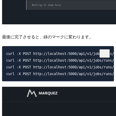
最後に完了させると、緑のマークに変わります。
curl -X POST http://localhost:5000/api/v1/jobs/runs/5
curl -X POST http://localhost:5000/api/v1/jobs/runs/2
curl -X POST http://localhost:5000/api/v1/jobs/runs/1