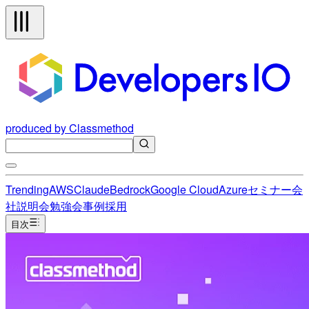
produced by Classmethod
Trending
AWS
Claude
Bedrock
Google Cloud
Azure
セミナー
会
社説明会
勉強会
事例
採用
目次