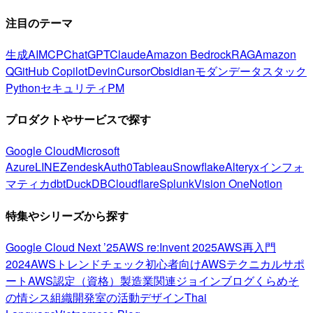
注目のテーマ
生成AI
MCP
ChatGPT
Claude
Amazon Bedrock
RAG
Amazon
Q
GitHub Copilot
Devin
Cursor
Obsidian
モダンデータスタック
Python
セキュリティ
PM
プロダクトやサービスで探す
Google Cloud
Microsoft
Azure
LINE
Zendesk
Auth0
Tableau
Snowflake
Alteryx
インフォ
マティカ
dbt
DuckDB
Cloudflare
Splunk
Vision One
Notion
特集やシリーズから探す
Google Cloud Next ’25
AWS re:Invent 2025
AWS再入門
2024
AWSトレンドチェック
初心者向け
AWSテクニカルサポ
ート
AWS認定（資格）
製造業関連
ジョインブログ
くらめそ
の情シス
組織開発室の活動
デザイン
Thai