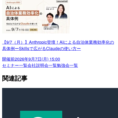
【9/7（月）】Anthropic登壇！AIによる自治体業務効率化の
具体例ーSkillsで広がるClaudeの使い方ー
開催前
2026年9月7日(月) 15:00
セミナー一覧
会社説明会一覧
勉強会一覧
関連記事