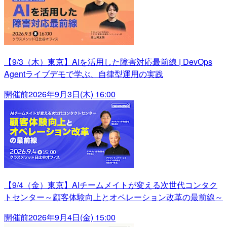
【9/3（木）東京】AIを活用した障害対応最前線 | DevOps
Agentライブデモで学ぶ、自律型運用の実践
開催前
2026年9月3日(木) 16:00
【9/4（金）東京】AIチームメイトが変える次世代コンタク
トセンター～顧客体験向上とオペレーション改革の最前線～
開催前
2026年9月4日(金) 15:00