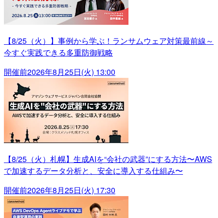
【8/25（火）】事例から学ぶ！ランサムウェア対策最前線～
今すぐ実践できる多重防御戦略
開催前
2026年8月25日(火) 13:00
【8/25（火）札幌】生成AIを“会社の武器”にする方法〜AWS
で加速するデータ分析と、安全に導入する仕組み〜
開催前
2026年8月25日(火) 17:30