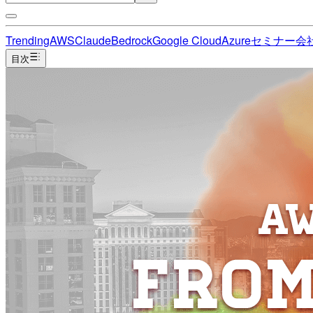
Trending
AWS
Claude
Bedrock
Google Cloud
Azure
セミナー
会
目次