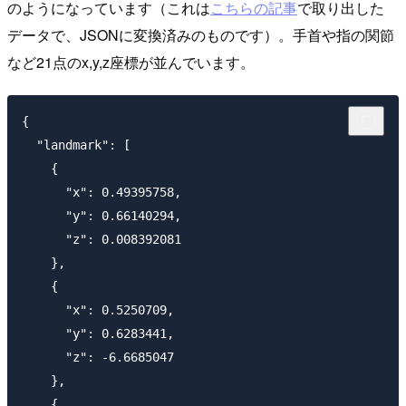
のようになっています（これは
こちらの記事
で取り出した
データで、JSONに変換済みのものです）。手首や指の関節
など21点のx,y,z座標が並んでいます。
{

  "landmark": [

    {

      "x": 0.49395758,

      "y": 0.66140294,

      "z": 0.008392081

    },

    {

      "x": 0.5250709,

      "y": 0.6283441,

      "z": -6.6685047

    },

    {
