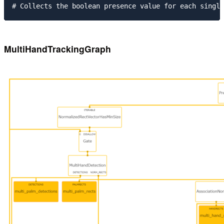
MultiHandTrackingGraph