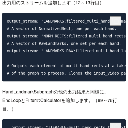
出力用のストリームを追加します（12～13行目）
output_stream: "LANDMARKS:filtered_multi_hand_landmar
# A vector of NormalizedRect, one per each hand.

output_stream: "NORM_RECTS:filtered_multi_hand_rects_
# A vector of RawLandmarks, one set per each hand.

output_stream: "LANDMARKS_RAW:filtered_multi_hand_lan
# Outputs each element of multi_hand_rects at a fake 
HandLandmarkSubgraphの他の出力結果と同様に、
EndLoopとFilterのCalculatorを追加します。（69～75行
目、）
  output_stream: "ITERABLE:multi_hand_rects_for_next_