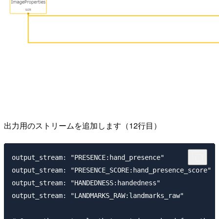
出力用のストリームを追加します（12行目）
output_stream: "PRESENCE:hand_presence"

output_stream: "PRESENCE_SCORE:hand_presence_score"

output_stream: "HANDEDNESS:handedness"

output_stream: "LANDMARKS_RAW:landmarks_raw"
