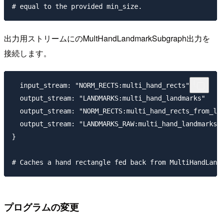
出力用ストリームにのMultHandLandmarkSubgraph出力を
接続します。
  input_stream: "NORM_RECTS:multi_hand_rects"

  output_stream: "LANDMARKS:multi_hand_landmarks"

  output_stream: "NORM_RECTS:multi_hand_rects_from_la
  output_stream: "LANDMARKS_RAW:multi_hand_landmarks_
}

プログラムの変更