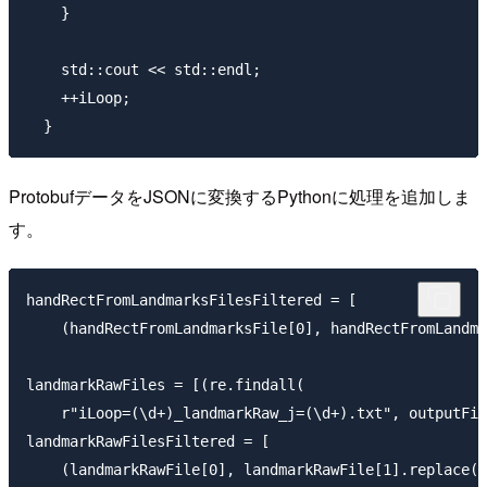
    }

    std::cout << std::endl;

    ++iLoop;

ProtobufデータをJSONに変換するPythonに処理を追加しま
す。
handRectFromLandmarksFilesFiltered = [

    (handRectFromLandmarksFile[0], handRectFromLandma
landmarkRawFiles = [(re.findall(

    r"iLoop=(\d+)_landmarkRaw_j=(\d+).txt", outputFil
landmarkRawFilesFiltered = [

    (landmarkRawFile[0], landmarkRawFile[1].replace("