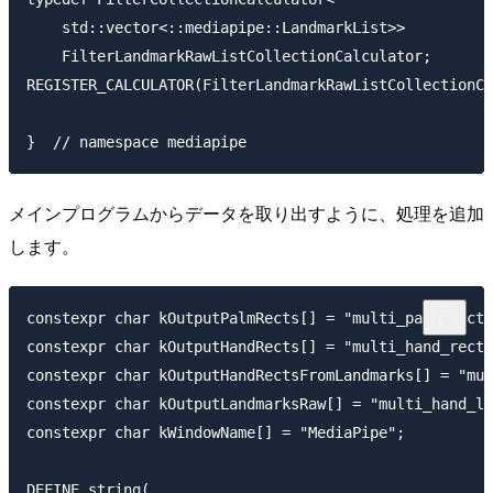
    std::vector<::mediapipe::LandmarkList>>

    FilterLandmarkRawListCollectionCalculator;

REGISTER_CALCULATOR(FilterLandmarkRawListCollectionCa
メインプログラムからデータを取り出すように、処理を追加
します。
constexpr char kOutputPalmRects[] = "multi_palm_rects
constexpr char kOutputHandRects[] = "multi_hand_rects
constexpr char kOutputHandRectsFromLandmarks[] = "mul
constexpr char kOutputLandmarksRaw[] = "multi_hand_la
constexpr char kWindowName[] = "MediaPipe";
