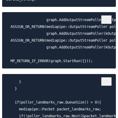
                   graph.AddOutputStreamPoller(kOutpu
  ASSIGN_OR_RETURN(mediapipe::OutputStreamPoller poll
                   graph.AddOutputStreamPoller(kOutpu
  ASSIGN_OR_RETURN(mediapipe::OutputStreamPoller poll
                   graph.AddOutputStreamPoller(kOutpu
      }

    }

    if(poller_landmarks_raw.QueueSize() > 0){

      mediapipe::Packet packet_landmarks_raw;

      if(!poller_landmarks_raw.Next(&packet_landmarks