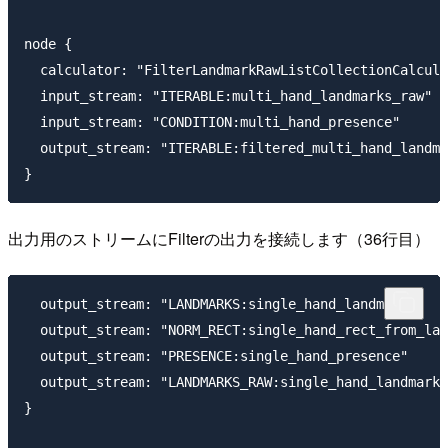
node {

  calculator: "FilterLandmarkRawListCollectionCalcula
  input_stream: "ITERABLE:multi_hand_landmarks_raw"

  input_stream: "CONDITION:multi_hand_presence"

  output_stream: "ITERABLE:filtered_multi_hand_landma
出力用のストリームにFilterの出力を接続します（36行目）
  output_stream: "LANDMARKS:single_hand_landmarks"

  output_stream: "NORM_RECT:single_hand_rect_from_lan
  output_stream: "PRESENCE:single_hand_presence"

  output_stream: "LANDMARKS_RAW:single_hand_landmarks
}
