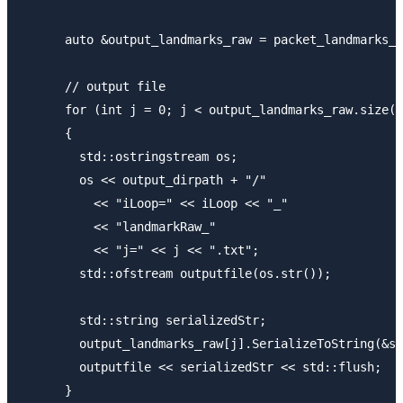
      auto &output_landmarks_raw = packet_landmarks_r
      // output file

      for (int j = 0; j < output_landmarks_raw.size()
      {

        std::ostringstream os;

        os << output_dirpath + "/"

          << "iLoop=" << iLoop << "_"

          << "landmarkRaw_"

          << "j=" << j << ".txt";

        std::ofstream outputfile(os.str());

        std::string serializedStr;

        output_landmarks_raw[j].SerializeToString(&se
        outputfile << serializedStr << std::flush;

      }
