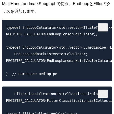
MultiHandLandmarkSubgraphで使う、EndLoopとFilterのク
ラスを追加します。
typedef EndLoopCalculator<std::vector<TfLiteTensor>> 
REGISTER_CALCULATOR(EndLoopTensorCalculator);

typedef EndLoopCalculator<std::vector<::mediapipe::La
    EndLoopLandmarkListVectorCalculator;

REGISTER_CALCULATOR(EndLoopLandmarkListVectorCalculat
    FilterClassificationListCollectionCalculator;

REGISTER_CALCULATOR(FilterClassificationListCollectio
typedef FilterCollectionCalculator<
