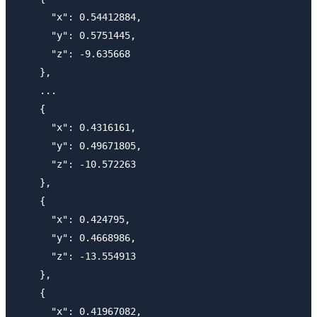
      "x": 0.54412884,

      "y": 0.5751445,

      "z": -9.635668

    },

    ...

    {

      "x": 0.4316161,

      "y": 0.49671805,

      "z": -10.572263

    },

    {

      "x": 0.424795,

      "y": 0.4668986,

      "z": -13.554913

    },

    {

      "x": 0.41967082,
