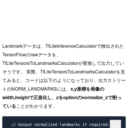
Landmarkデータは、TfLiteInferenceCalculatorで検出された
TensorFlowのrawデータを、
TfLiteTensorsToLandmarksCalculatorが変換して出力してい
そうです。 実際、TfLiteTensorsToLandmarksCalculatorを見
てみると、コードは以下のようになっており、出力ストリー
トのNORM_LANDMARKSには、
x,y座標を画像の
width,heightで正規化し、zをoptionのnormalize_zで割っ
ている
ことがわかります。
  // Output normalized landmarks if required.
