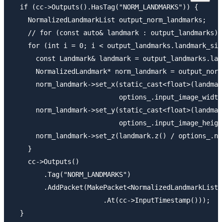
  if (cc->Outputs().HasTag("NORM_LANDMARKS")) {

    NormalizedLandmarkList output_norm_landmarks;

    // for (const auto& landmark : output_landmarks) 
    for (int i = 0; i < output_landmarks.landmark_siz
      const Landmark& landmark = output_landmarks.lan
      NormalizedLandmark* norm_landmark = output_norm
      norm_landmark->set_x(static_cast<float>(landmar
                           options_.input_image_width
      norm_landmark->set_y(static_cast<float>(landmar
                           options_.input_image_heigh
      norm_landmark->set_z(landmark.z() / options_.no
    }

    cc->Outputs()

        .Tag("NORM_LANDMARKS")

        .AddPacket(MakePacket<NormalizedLandmarkList>
                       .At(cc->InputTimestamp()));
