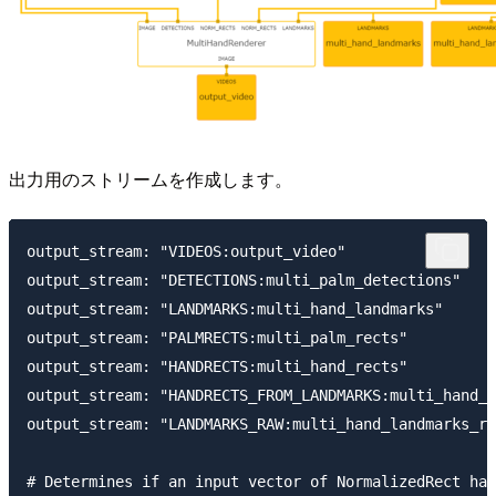
出力用のストリームを作成します。
output_stream: "VIDEOS:output_video"

output_stream: "DETECTIONS:multi_palm_detections"

output_stream: "LANDMARKS:multi_hand_landmarks"

output_stream: "PALMRECTS:multi_palm_rects"

output_stream: "HANDRECTS:multi_hand_rects"

output_stream: "HANDRECTS_FROM_LANDMARKS:multi_hand_r
output_stream: "LANDMARKS_RAW:multi_hand_landmarks_ra
# Determines if an input vector of NormalizedRect has