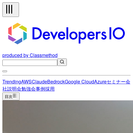
produced by Classmethod
Trending
AWS
Claude
Bedrock
Google Cloud
Azure
セミナー
会
社説明会
勉強会
事例
採用
目次