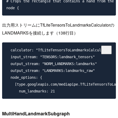
# Crops the rectangle that contains a hand from the i
出力用ストリームにTfLiteTensorsToLandmarksCalculatorの
LANDMARKSを接続します（138行目）
  calculator: "TfLiteTensorsToLandmarksCalculator"

  input_stream: "TENSORS:landmark_tensors"

  output_stream: "NORM_LANDMARKS:landmarks"

  output_stream: "LANDMARKS:landmarks_raw"

  node_options: {

    [type.googleapis.com/mediapipe.TfLiteTensorsToLan
MultiHandLandmarkSubgraph