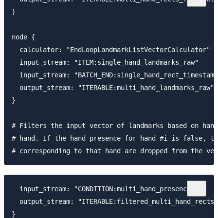
}

node {

  calculator: "EndLoopLandmarkListVectorCalculator"

  input_stream: "ITEM:single_hand_landmarks_raw"

  input_stream: "BATCH_END:single_hand_rect_timestamp
  output_stream: "ITERABLE:multi_hand_landmarks_raw"

}

# Filters the input vector of landmarks based on hand
# hand. If the hand presence for hand #i is false, th
  input_stream: "CONDITION:multi_hand_presence"

  output_stream: "ITERABLE:filtered_multi_hand_rects_
}
