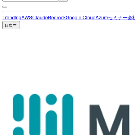
Trending
AWS
Claude
Bedrock
Google Cloud
Azure
セミナー
会
目次