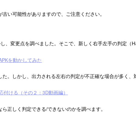
が古い可能性がありますので、ご注意ください。
ngのv0.7.5を動かし、変更点を調べました。そこで、新しく右手左手の判
oid APKを動かしてみた
した。しかし、出力される左右の判定が不正確な場合が多く、
手を対応付ける（その２：3D動画編）
なら正しく判定できる/できないのかを調べます。
）