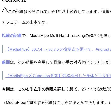
2020.06.22
この記事は公開されてから1年以上経過しています。情報
カフェチームの山本です。
以前の記事
で、MediaPipe Multi Hand Tracki
【MediaPipe】v0.7.4 → v0.7.5 の変更点を調べて、Andr
前回
は、その結果を利用して骨格と手の対応付けようとしま
【MediaPipe ✕ Cubemos SDK】骨格検出した身体と
今回
は、この
右手左手の判定を詳しく見て
、どのような状況
（MediaPipeに関連する記事はこちらにまとめてあります。