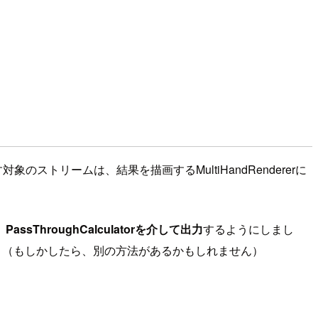
トリームは、結果を描画するMultiHandRendererに
）
PassThroughCalculatorを介して出力
するようにしまし
します。（もしかしたら、別の方法があるかもしれません）