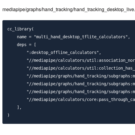
mediapipe/graphs/hand_tracking/hand_tracking_
cc_library(

    name = "multi_hand_desktop_tflite_calculators",

    deps = [

        ":desktop_offline_calculators",

        "//mediapipe/calculators/util:association_nor
        "//mediapipe/calculators/util:collection_has_
        "//mediapipe/graphs/hand_tracking/subgraphs:m
        "//mediapipe/graphs/hand_tracking/subgraphs:m
        "//mediapipe/graphs/hand_tracking/subgraphs:m
        "//mediapipe/calculators/core:pass_through_ca
    ],
