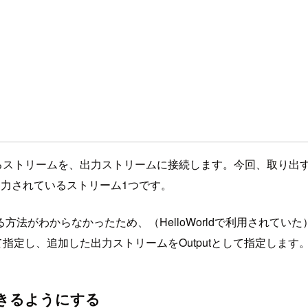
）
トリームを、出力ストリームに接続します。今回、取り出す対象のス
から出力されているストリーム1つです。
法がわからなかったため、（HelloWorldで利用されていた
utとして指定し、追加した出力ストリームをOutputとして指定
参照できるようにする