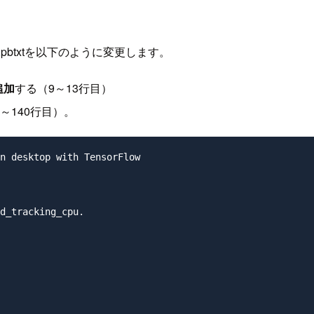
ktop_live.pbtxtを以下のように変更します。
追加
する（9～13行目）
0～140行目）。
n desktop with TensorFlow

d_tracking_cpu.
