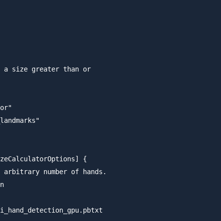
 a size greater than or

or"

landmarks"

zeCalculatorOptions] {

 arbitrary number of hands.

n

i_hand_detection_gpu.pbtxt
