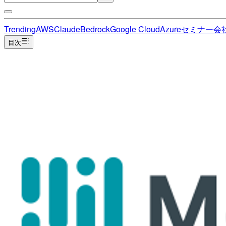
Trending
AWS
Claude
Bedrock
Google Cloud
Azure
セミナー
会
目次