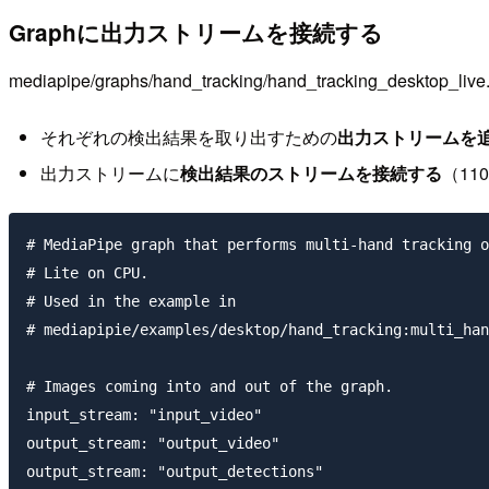
Graphに出力ストリームを接続する
mediapipe/graphs/hand_tracking/hand_tracking_des
それぞれの検出結果を取り出すための
出力ストリームを
出力ストリームに
検出結果のストリームを接続する
（11
# MediaPipe graph that performs multi-hand tracking o
# Lite on CPU.

# Used in the example in

# mediapipie/examples/desktop/hand_tracking:multi_han
# Images coming into and out of the graph.

input_stream: "input_video"

output_stream: "output_video"

output_stream: "output_detections"
