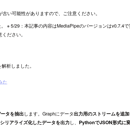
が古い可能性がありますので、ご注意ください。
 5/29：本記事の内容はMediaPipeのバージョンはv0.7.
意ください。
ラフを解析しました。
てみた
データを抽出
します。Graphにデータ
出力用のストリームを追加
らシリアライズ化したデータを出力
し、
PythonでJSON形式に