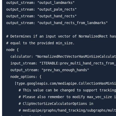
output_stream: "output_landmarks"

output_stream: "output_palm_rects"

output_stream: "output_hand_rects"

output_stream: "output_hand_rects_from_landmarks"

# Determines if an input vector of NormalizedRect has
# equal to the provided min_size.

node {

  calculator: "NormalizedRectVectorHasMinSizeCalculat
  input_stream: "ITERABLE:prev_multi_hand_rects_from_
  output_stream: "prev_has_enough_hands"

  node_options: {

    [type.googleapis.com/mediapipe.CollectionHasMinSi
      # This value can be changed to support tracking
      # Please also remember to modify max_vec_size i
      # ClipVectorSizeCalculatorOptions in

      # mediapipe/graphs/hand_tracking/subgraphs/mult