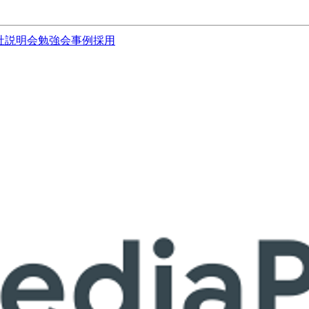
社説明会
勉強会
事例
採用