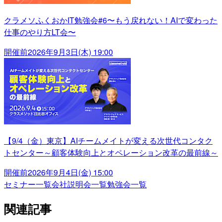
クラメソふくおかIT勉強会#6〜もう戻れない！AIで変わった
仕事のやり方LT会〜
開催前
2026年9月3日(木) 19:00
【9/4（金）東京】AIチームメイトが変える次世代コンタク
トセンター～顧客体験向上とオペレーション改革の最前線～
開催前
2026年9月4日(金) 15:00
セミナー一覧
会社説明会一覧
勉強会一覧
関連記事