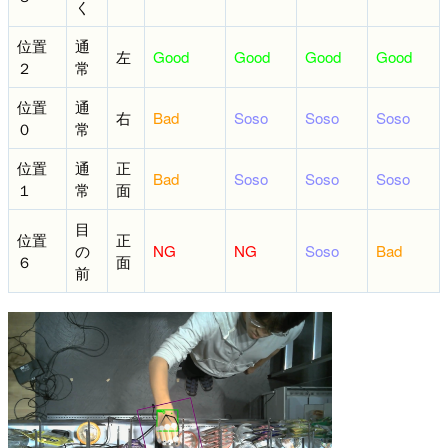
く
位置
通
左
Good
Good
Good
Good
２
常
位置
通
右
Bad
Soso
Soso
Soso
０
常
位置
通
正
Bad
Soso
Soso
Soso
１
常
面
目
位置
正
の
NG
NG
Soso
Bad
６
面
前