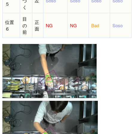
づ
左
Soso
Soso
Soso
Soso
５
く
目
位置
正
の
NG
NG
Bad
Soso
６
面
前