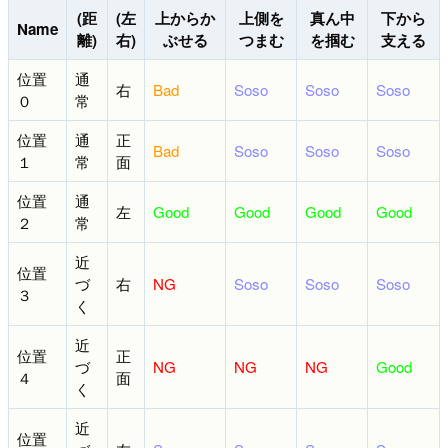
(距
(左
上からか
上側を
真ん中
下から
Name
離)
右)
ぶせる
つまむ
を掴む
支える
位置
通
右
Bad
Soso
Soso
Soso
０
常
位置
通
正
Bad
Soso
Soso
Soso
１
常
面
位置
通
左
Good
Good
Good
Good
２
常
近
位置
づ
右
NG
Soso
Soso
Soso
３
く
近
位置
正
づ
NG
NG
NG
Good
４
面
く
近
位置