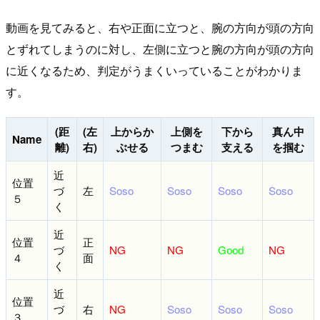
動画を見てみると、右や正面に立つと、腕の方向が頭の方向
とずれてしまうのに対し、左側に立つと腕の方向が頭の方向
に近くなるため、判定がうまくいっていることがわかりま
す。
(距
(左
上からか
上側を
下から
真ん中
Name
離)
右)
ぶせる
つまむ
支える
を掴む
近
位置
づ
左
Soso
Soso
Soso
Soso
５
く
近
位置
正
づ
NG
NG
Good
NG
４
面
く
近
位置
づ
右
NG
Soso
Soso
Soso
３