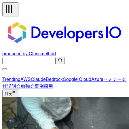
produced by Classmethod
Trending
AWS
Claude
Bedrock
Google Cloud
Azure
セミナー
会
社説明会
勉強会
事例
採用
目次